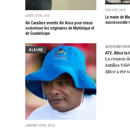
MAI 6TH, 2021
AOÛT 25TH, 2017
Le maire de Ma
successorale n
Air Caraïbes invente Air Anus pour mieux
sodomiser les originaires de Martinique et
de Guadeloupe
AUJOURD'HUI
A LA UNE
ATV...Altice ta 
La cession de
Antilles Tél
Altice a été v
JANVIER 30TH, 2020