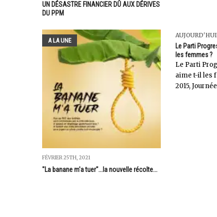
UN DÉSASTRE FINANCIER DÛ AUX DÉRIVES
DU PPM
AUJOURD'HUI
A LA UNE
Le Parti Progre
les femmes ?
Le Parti Pro
aime t-il le
2015, Journée
FÉVRIER 25TH, 2021
"La banane m'a tuer"...la nouvelle récolte...