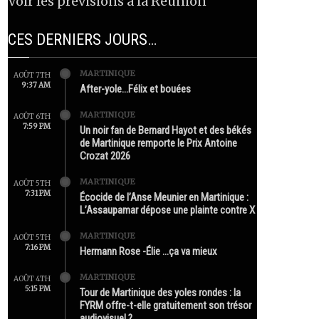
Voir les prévisions à la Réunion
CES DERNIERS JOURS…
MARTINIQUE
AOÛT 7TH
9:37 AM
After-yole…Félix et bouées
MARTINIQUE
AOÛT 6TH
7:59 PM
Un noir fan de Bernard Hayot et des békés
de Martinique remporte le Prix Antoine
Crozat 2026
MARTINIQUE
AOÛT 5TH
7:31 PM
Écocide de l’Anse Meunier en Martinique :
L’Assaupamar dépose une plainte contre X
MARTINIQUE
AOÛT 5TH
7:16 PM
Hermann Rose -Élie …ça va mieux
MARTINIQUE
AOÛT 4TH
5:15 PM
Tour de Martinique des yoles rondes : la
FYRM offre-t-elle gratuitement son trésor
audiovisuel ?