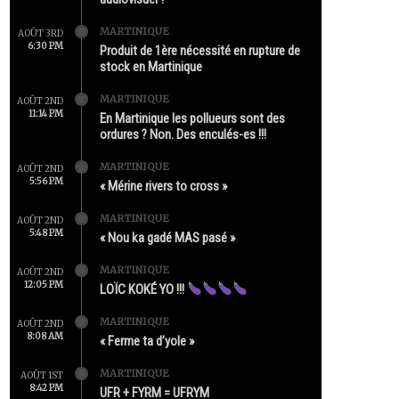
MARTINIQUE
AOÛT 3RD
6:30 PM
Produit de 1ère nécessité en rupture de
stock en Martinique
MARTINIQUE
AOÛT 2ND
11:14 PM
En Martinique les pollueurs sont des
ordures ? Non. Des enculés-es !!!
MARTINIQUE
AOÛT 2ND
5:56 PM
« Mérine rivers to cross »
MARTINIQUE
AOÛT 2ND
5:48 PM
« Nou ka gadé MAS pasé »
MARTINIQUE
AOÛT 2ND
12:05 PM
LOÏC KOKÉ YO !!!
MARTINIQUE
AOÛT 2ND
8:08 AM
« Ferme ta d’yole »
MARTINIQUE
AOÛT 1ST
8:42 PM
UFR + FYRM = UFRYM