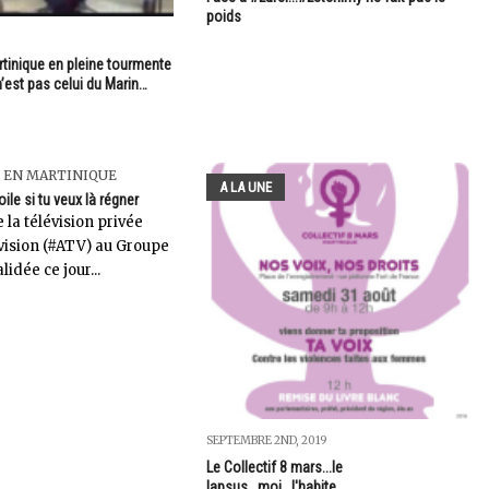
poids
rtinique en pleine tourmente
’est pas celui du Marin…
 EN MARTINIQUE
A LA UNE
toile si tu veux là régner
 la télévision privée
évision (#ATV) au Groupe
alidée ce jour...
SEPTEMBRE 2ND, 2019
Le Collectif 8 mars...le
lapsus...moi...l'habite