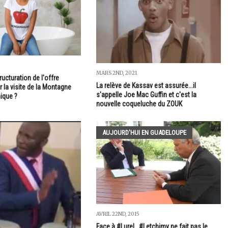
MARS 2ND, 2021
ucturation de l'offre
La relève de Kassav est assurée...il
r la visite de la Montagne
s'appelle Joe Mac Guffin et c'est la
ique ?
nouvelle coqueluche du ZOUK
AUJOURD'HUI EN GUADELOUPE
AVRIL 22ND, 2015
Face à #Lurel...#Letchimy ne fait pas le