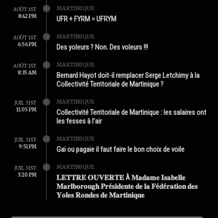
MARTINIQUE
AOÛT 1ST
8:42 PM
UFR + FYRM = UFRYM
MARTINIQUE
AOÛT 1ST
6:56 PM
Des yoleurs ? Non. Des voleurs !!!
MARTINIQUE
AOÛT 1ST
8:35 AM
Bernard Hayot doit-il remplacer Serge Letchimy à la
Collectivité Territoriale de Martinique ?
MARTINIQUE
JUIL 31ST
11:05 PM
Collectivité Territoriale de Martinique : les salaires ont
les fesses à l’air
MARTINIQUE
JUIL 31ST
9:51 PM
Gai ou pagaie il faut faire le bon choix de voile
MARTINIQUE
JUIL 31ST
3:20 PM
𝐋𝐄𝐓𝐓𝐑𝐄 𝐎𝐔𝐕𝐄𝐑𝐓𝐄 À 𝐌𝐚𝐝𝐚𝐦𝐞 𝐈𝐬𝐚𝐛𝐞𝐥𝐥𝐞
𝐌𝐚𝐫𝐥𝐛𝐨𝐫𝐨𝐮𝐠𝐡 𝐏𝐫é𝐬𝐢𝐝𝐞𝐧𝐭𝐞 𝐝𝐞 𝐥𝐚 𝐅é𝐝é𝐫𝐚𝐭𝐢𝐨𝐧 𝐝𝐞𝐬
𝐘𝐨𝐥𝐞𝐬 𝐑𝐨𝐧𝐝𝐞𝐬 𝐝𝐞 𝐌𝐚𝐫𝐭𝐢𝐧𝐢𝐪𝐮𝐞