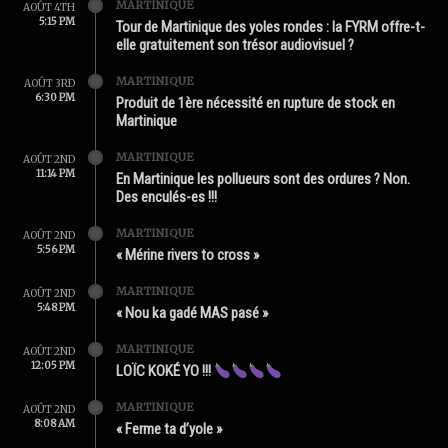
MARTINIQUE
AOÛT 4TH
5:15 PM
Tour de Martinique des yoles rondes : la FYRM offre-t-
elle gratuitement son trésor audiovisuel ?
MARTINIQUE
AOÛT 3RD
6:30 PM
Produit de 1ère nécessité en rupture de stock en
Martinique
MARTINIQUE
AOÛT 2ND
11:14 PM
En Martinique les pollueurs sont des ordures ? Non.
Des enculés-es !!!
MARTINIQUE
AOÛT 2ND
5:56 PM
« Mérine rivers to cross »
MARTINIQUE
AOÛT 2ND
5:48 PM
« Nou ka gadé MAS pasé »
MARTINIQUE
AOÛT 2ND
12:05 PM
LOÏC KOKÉ YO !!!
MARTINIQUE
AOÛT 2ND
8:08 AM
« Ferme ta d’yole »