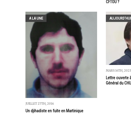
CFTOÙ ?
A LA UNE
AUJOURD'HUI
MARS 16TH, 202
Lettre ouverte 
Général du CHU
JUILLET 27TH, 2016
Un djihadiste en fuite en Martinique