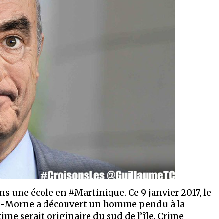
une école en #Martinique. Ce 9 janvier 2017, le
os-Morne a découvert un homme pendu à la
time serait originaire du sud de l’île. Crime