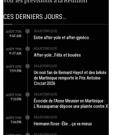
Voir les prévisions à la Réunion
CES DERNIERS JOURS…
MARTINIQUE
AOÛT 7TH
9:45 AM
Entre after-yole et after-gynéco
MARTINIQUE
AOÛT 7TH
9:37 AM
After-yole…Félix et bouées
MARTINIQUE
AOÛT 6TH
7:59 PM
Un noir fan de Bernard Hayot et des békés
de Martinique remporte le Prix Antoine
Crozat 2026
MARTINIQUE
AOÛT 5TH
7:31 PM
Écocide de l’Anse Meunier en Martinique :
L’Assaupamar dépose une plainte contre X
MARTINIQUE
AOÛT 5TH
7:16 PM
Hermann Rose -Élie …ça va mieux
MARTINIQUE