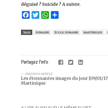
déguisé ? Suicide ? A suivre.
Facebook
Twitter
WhatsApp
Partager
TAGS
DUMAINE
ÉCOLE DUMAINE
MARTINIQUE
Partagez l'info
PREVIOUS ARTICLE
Les étonnantes images du jour [09/01/17
Martinique
A LIRE AUSSI SUR LE MÊME SUJET