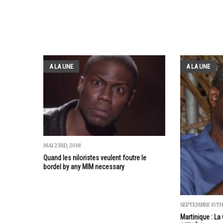
A LA UNE
A LA UNE
MAI 23RD, 2018
Quand les niloristes veulent foutre le
bordel by any MIM necessary
SEPTEMBRE 15TH
Martinique : La 