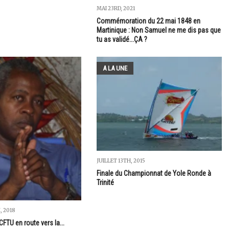
MAI 23RD, 2021
Commémoration du 22 mai 1848 en
Martinique : Non Samuel ne me dis pas que
tu as validé...ÇA ?
A LA UNE
JUILLET 13TH, 2015
Finale du Championnat de Yole Ronde à
Trinité
, 2018
CFTU en route vers la...