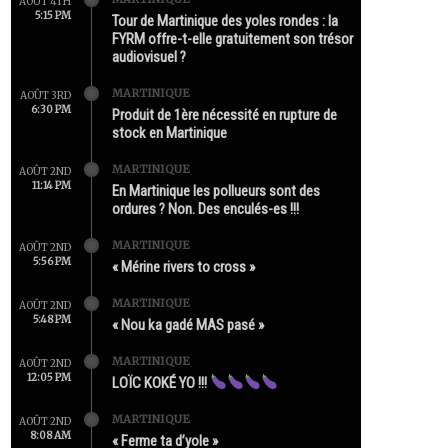
AOÛT 4TH
5:15 PM
Tour de Martinique des yoles rondes : la
FYRM offre-t-elle gratuitement son trésor
audiovisuel ?
MARTINIQUE
AOÛT 3RD
6:30 PM
Produit de 1ère nécessité en rupture de
stock en Martinique
MARTINIQUE
AOÛT 2ND
11:14 PM
En Martinique les pollueurs sont des
ordures ? Non. Des enculés-es !!!
MARTINIQUE
AOÛT 2ND
5:56 PM
« Mérine rivers to cross »
MARTINIQUE
AOÛT 2ND
5:48 PM
« Nou ka gadé MAS pasé »
MARTINIQUE
AOÛT 2ND
12:05 PM
LOÏC KOKÉ YO !!!
MARTINIQUE
AOÛT 2ND
8:08 AM
« Ferme ta d’yole »