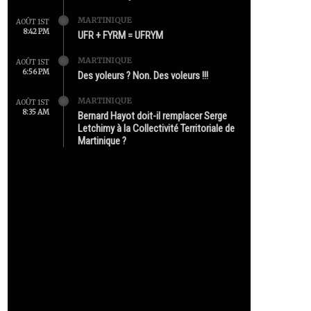
MARTINIQUE
AOÛT 1ST
8:42 PM
UFR + FYRM = UFRYM
MARTINIQUE
AOÛT 1ST
6:56 PM
Des yoleurs ? Non. Des voleurs !!!
MARTINIQUE
AOÛT 1ST
8:35 AM
Bernard Hayot doit-il remplacer Serge
Letchimy à la Collectivité Territoriale de
Martinique ?