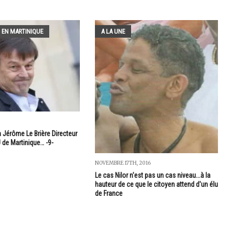
 EN MARTINIQUE
A LA UNE
3
à Jérôme Le Brière Directeur
 de Martinique… -9-
NOVEMBRE 17TH, 2016
Le cas Nilor n'est pas un cas niveau...à la
hauteur de ce que le citoyen attend d'un élu
de France