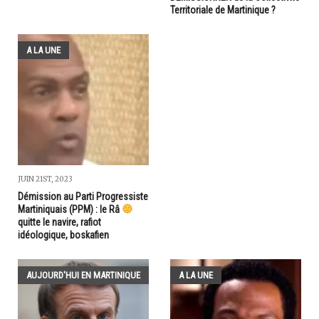
Territoriale de Martinique ?
A LA UNE
JUIN 21ST, 2023
Démission au Parti Progressiste
Martiniquais (PPM) : le Râ
quitte le navire, rafiot
idéologique, boskafien
AUJOURD'HUI EN MARTINIQUE
A LA UNE