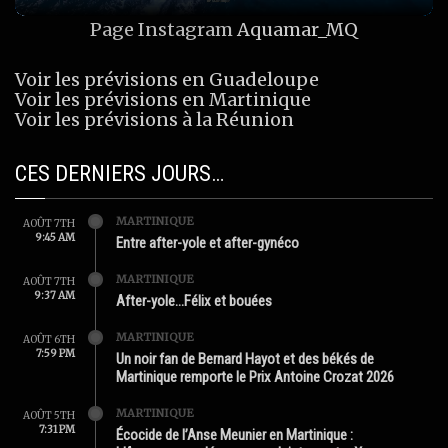
Page Instagram
Aquamar_MQ
Voir les prévisions en Guadeloupe
Voir les prévisions en Martinique
Voir les prévisions à la Réunion
CES DERNIERS JOURS…
MARTINIQUE
AOÛT 7TH
9:45 AM
Entre after-yole et after-gynéco
MARTINIQUE
AOÛT 7TH
9:37 AM
After-yole…Félix et bouées
MARTINIQUE
AOÛT 6TH
7:59 PM
Un noir fan de Bernard Hayot et des békés de
Martinique remporte le Prix Antoine Crozat 2026
MARTINIQUE
AOÛT 5TH
7:31 PM
Écocide de l’Anse Meunier en Martinique :