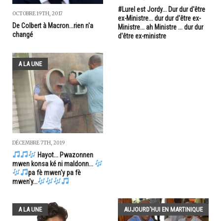
#Lurel est Jordy... Dur dur d'être
OCTOBRE 19TH, 2017
ex-Ministre... dur dur d'être ex-
De Colbert à Macron...rien n'a
Ministre... ah Ministre ... dur dur
changé
d'être ex-ministre
A LA UNE
DÉCEMBRE 7TH, 2019
Hayot... Pwazonnen
mwen konsa ké ni maldonn...
pa fè mwen'y pa fè
mwen'y...
A LA UNE
AUJOURD'HUI EN MARTINIQUE