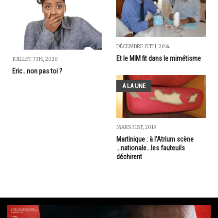
DÉCEMBRE 15TH, 2014
Et le MIM fit dans le mimétisme
JUILLET 7TH, 2020
Eric...non pas toi ?
A LA UNE
MARS 31ST, 2019
Martinique : à l'Atrium scène
...nationale...les fauteuils
déchirent