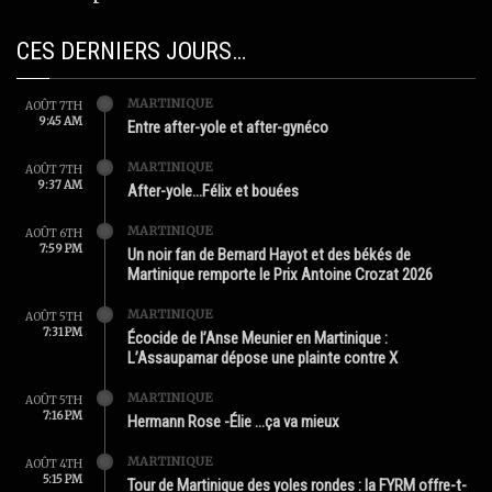
CES DERNIERS JOURS…
MARTINIQUE
AOÛT 7TH
9:45 AM
Entre after-yole et after-gynéco
MARTINIQUE
AOÛT 7TH
9:37 AM
After-yole…Félix et bouées
MARTINIQUE
AOÛT 6TH
7:59 PM
Un noir fan de Bernard Hayot et des békés de
Martinique remporte le Prix Antoine Crozat 2026
MARTINIQUE
AOÛT 5TH
7:31 PM
Écocide de l’Anse Meunier en Martinique :
L’Assaupamar dépose une plainte contre X
MARTINIQUE
AOÛT 5TH
7:16 PM
Hermann Rose -Élie …ça va mieux
MARTINIQUE
AOÛT 4TH
5:15 PM
Tour de Martinique des yoles rondes : la FYRM offre-t-