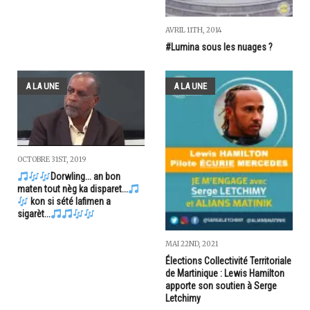
AVRIL 11TH, 2014
#Lumina sous les nuages ?
A LA UNE
A LA UNE
OCTOBRE 31ST, 2019
Dorwling... an bon
maten tout nèg ka disparet...
kon si sété lafimen a
sigarèt...
MAI 22ND, 2021
Élections Collectivité Territoriale
de Martinique : Lewis Hamilton
apporte son soutien à Serge
Letchimy