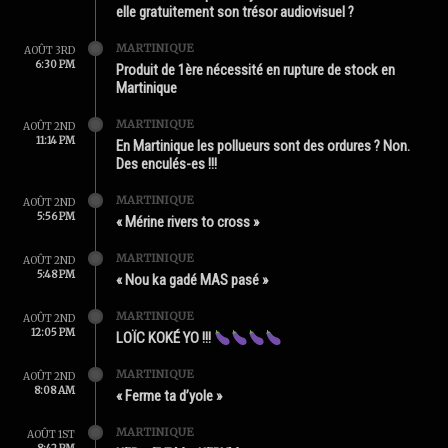
elle gratuitement son trésor audiovisuel ?
MARTINIQUE
AOÛT 3RD
6:30 PM
Produit de 1ère nécessité en rupture de stock en
Martinique
MARTINIQUE
AOÛT 2ND
11:14 PM
En Martinique les pollueurs sont des ordures ? Non.
Des enculés-es !!!
MARTINIQUE
AOÛT 2ND
5:56 PM
« Mérine rivers to cross »
MARTINIQUE
AOÛT 2ND
5:48 PM
« Nou ka gadé MAS pasé »
MARTINIQUE
AOÛT 2ND
12:05 PM
LOÏC KOKÉ YO !!!
MARTINIQUE
AOÛT 2ND
8:08 AM
« Ferme ta d’yole »
MARTINIQUE
AOÛT 1ST