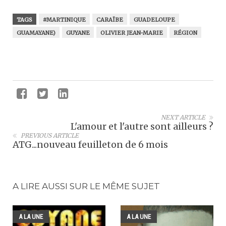
TAGS
#MARTINIQUE
CARAÏBE
GUADELOUPE
GUAMAYANE)
GUYANE
OLIVIER JEAN-MARIE
RÉGION
NEXT ARTICLE
L'amour et l'autre sont ailleurs ?
PREVIOUS ARTICLE
ATG...nouveau feuilleton de 6 mois
A LIRE AUSSI SUR LE MÊME SUJET
A LA UNE
A LA UNE