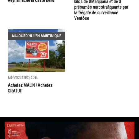
Reynal lâche la caste béké
kilos de #Marijuana et de 3
présumés narcotrafiquants par
la frégate de surveillance
Ventôse
AUJOURD'HUI EN MARTINIQUE
JANVIER 23RD, 2014
Achetez MALIN ! Achetez
GRATUIT