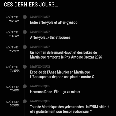
CES DERNIERS JOURS…
MARTINIQUE
AOÛT 7TH
9:45 AM
Entre after-yole et after-gynéco
MARTINIQUE
AOÛT 7TH
9:37 AM
After-yole…Félix et bouées
MARTINIQUE
AOÛT 6TH
7:59 PM
Un noir fan de Bernard Hayot et des békés de
Martinique remporte le Prix Antoine Crozat 2026
MARTINIQUE
AOÛT 5TH
7:31 PM
Écocide de l’Anse Meunier en Martinique :
L’Assaupamar dépose une plainte contre X
MARTINIQUE
AOÛT 5TH
7:16 PM
Hermann Rose -Élie …ça va mieux
MARTINIQUE
AOÛT 4TH
5:15 PM
Tour de Martinique des yoles rondes : la FYRM offre-t-
elle gratuitement son trésor audiovisuel ?