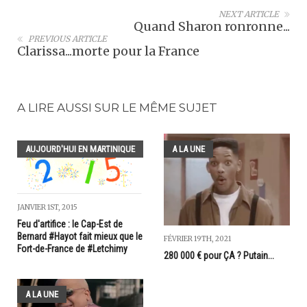
NEXT ARTICLE
Quand Sharon ronronne...
PREVIOUS ARTICLE
Clarissa...morte pour la France
A LIRE AUSSI SUR LE MÊME SUJET
AUJOURD'HUI EN MARTINIQUE
A LA UNE
JANVIER 1ST, 2015
Feu d'artifice : le Cap-Est de
Bernard #Hayot fait mieux que le
FÉVRIER 19TH, 2021
Fort-de-France de #Letchimy
280 000 € pour ÇA ? Putain...
A LA UNE