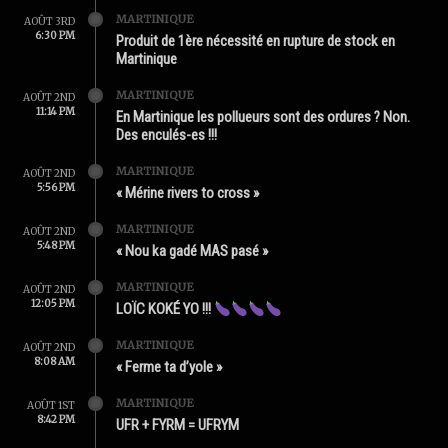
MARTINIQUE
AOÛT 3RD
6:30 PM
Produit de 1ère nécessité en rupture de stock en
Martinique
MARTINIQUE
AOÛT 2ND
11:14 PM
En Martinique les pollueurs sont des ordures ? Non.
Des enculés-es !!!
MARTINIQUE
AOÛT 2ND
5:56 PM
« Mérine rivers to cross »
MARTINIQUE
AOÛT 2ND
5:48 PM
« Nou ka gadé MAS pasé »
MARTINIQUE
AOÛT 2ND
12:05 PM
LOÏC KOKÉ YO !!!
MARTINIQUE
AOÛT 2ND
8:08 AM
« Ferme ta d’yole »
MARTINIQUE
AOÛT 1ST
8:42 PM
UFR + FYRM = UFRYM