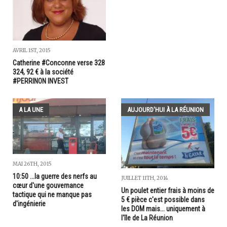
AVRIL 1ST, 2015
Catherine #Conconne verse 328
324, 92 € à la société
#PERRINON INVEST
A LA UNE
AUJOURD'HUI À LA RÉUNION
MAI 26TH, 2015
10:50 ...la guerre des nerfs au
JUILLET 11TH, 2014
cœur d'une gouvernance
Un poulet entier frais à moins de
tactique qui ne manque pas
5 € pièce c'est possible dans
d'ingénierie
les DOM mais... uniquement à
l'île de La Réunion