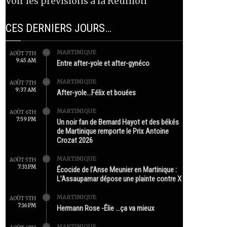
Voir les prévisions à la Réunion
CES DERNIERS JOURS…
MARTINIQUE
AOÛT 7TH
9:45 AM
Entre after-yole et after-gynéco
MARTINIQUE
AOÛT 7TH
9:37 AM
After-yole…Félix et bouées
MARTINIQUE
AOÛT 6TH
7:59 PM
Un noir fan de Bernard Hayot et des békés
de Martinique remporte le Prix Antoine
Crozat 2026
MARTINIQUE
AOÛT 5TH
7:31 PM
Écocide de l’Anse Meunier en Martinique :
L’Assaupamar dépose une plainte contre X
MARTINIQUE
AOÛT 5TH
7:16 PM
Hermann Rose -Élie …ça va mieux
MARTINIQUE