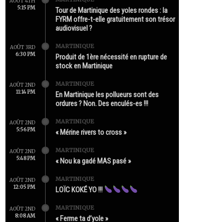
AOÛT 4TH
5:15 PM
Tour de Martinique des yoles rondes : la
FYRM offre-t-elle gratuitement son trésor
audiovisuel ?
MARTINIQUE
AOÛT 3RD
6:30 PM
Produit de 1ère nécessité en rupture de
stock en Martinique
MARTINIQUE
AOÛT 2ND
11:14 PM
En Martinique les pollueurs sont des
ordures ? Non. Des enculés-es !!!
MARTINIQUE
AOÛT 2ND
5:56 PM
« Mérine rivers to cross »
MARTINIQUE
AOÛT 2ND
5:48 PM
« Nou ka gadé MAS pasé »
MARTINIQUE
AOÛT 2ND
12:05 PM
LOÏC KOKÉ YO !!!
MARTINIQUE
AOÛT 2ND
8:08 AM
« Ferme ta d’yole »