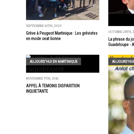
SEPTEMBRE 10TH, 2020
OCTOBRE 28TH, 
Grève à Peugeot Martinique : Les grévistes
en mode seat lionne
La phrase du jo
Guadeloupe - 
AUJOURD'HUI EN MARTINIQUE
AUJOURD'HUI
NOVEMBRE 9TH, 2014
APPEL À TEMOINS DISPARITION
INQUIETANTE