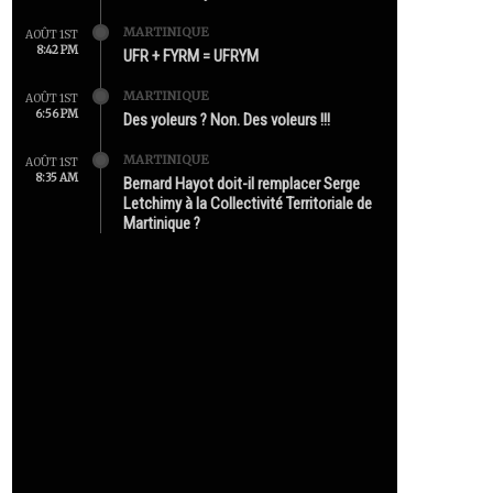
MARTINIQUE
AOÛT 1ST
8:42 PM
UFR + FYRM = UFRYM
MARTINIQUE
AOÛT 1ST
6:56 PM
Des yoleurs ? Non. Des voleurs !!!
MARTINIQUE
AOÛT 1ST
8:35 AM
Bernard Hayot doit-il remplacer Serge
Letchimy à la Collectivité Territoriale de
Martinique ?