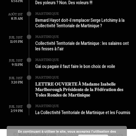
6:56 PM
Des yoleurs ? Non. Des voleurs !!!
MARTINIQUE
AOÛT 1ST
8:35 AM
Bernard Hayot doit-il remplacer Serge Letchimy à la
Collectivité Territoriale de Martinique ?
MARTINIQUE
JUIL 31ST
11:05 PM
Collectivité Territoriale de Martinique : les salaires ont
les fesses à l’air
MARTINIQUE
JUIL 31ST
9:51 PM
Gai ou pagaie il faut faire le bon choix de voile
MARTINIQUE
JUIL 31ST
3:20 PM
𝐋𝐄𝐓𝐓𝐑𝐄 𝐎𝐔𝐕𝐄𝐑𝐓𝐄 À 𝐌𝐚𝐝𝐚𝐦𝐞 𝐈𝐬𝐚𝐛𝐞𝐥𝐥𝐞
𝐌𝐚𝐫𝐥𝐛𝐨𝐫𝐨𝐮𝐠𝐡 𝐏𝐫é𝐬𝐢𝐝𝐞𝐧𝐭𝐞 𝐝𝐞 𝐥𝐚 𝐅é𝐝é𝐫𝐚𝐭𝐢𝐨𝐧 𝐝𝐞𝐬
𝐘𝐨𝐥𝐞𝐬 𝐑𝐨𝐧𝐝𝐞𝐬 𝐝𝐞 𝐌𝐚𝐫𝐭𝐢𝐧𝐢𝐪𝐮𝐞
MARTINIQUE
JUIL 31ST
2:59 PM
La Collectivité Territoriale de Martinique et les Fourmis
En continuant à utiliser le site, vous acceptez l’utilisation des
©
Bondamanjak.com
1994-2020 - Tous droits réservés