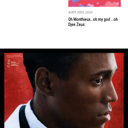
AOÛT 11TH, 2020
Oh Monthieux...oh my god ...oh
Djee Zeus