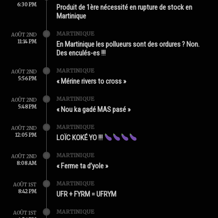
6:30 PM
Produit de 1ère nécessité en rupture de stock en
Martinique
MARTINIQUE
AOÛT 2ND
11:14 PM
En Martinique les pollueurs sont des ordures ? Non.
Des enculés-es !!!
MARTINIQUE
AOÛT 2ND
5:56 PM
« Mérine rivers to cross »
MARTINIQUE
AOÛT 2ND
5:48 PM
« Nou ka gadé MAS pasé »
MARTINIQUE
AOÛT 2ND
12:05 PM
LOÏC KOKÉ YO !!!
MARTINIQUE
AOÛT 2ND
8:08 AM
« Ferme ta d’yole »
MARTINIQUE
AOÛT 1ST
8:42 PM
UFR + FYRM = UFRYM
MARTINIQUE
AOÛT 1ST