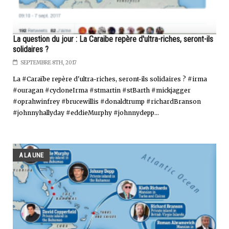
La question du jour : La Caraibe repère d'ultra-riches, seront-ils
solidaires ?
SEPTEMBRE 8TH, 2017
La #Caraïbe repère d'ultra-riches, seront-ils solidaires ? #irma
#ouragan #cycloneIrma #stmartin #stBarth #mickjagger
#oprahwinfrey #brucewillis #donaldtrump #richardBranson
#johnnyhallyday #eddieMurphy #johnnydepp...
A LA UNE