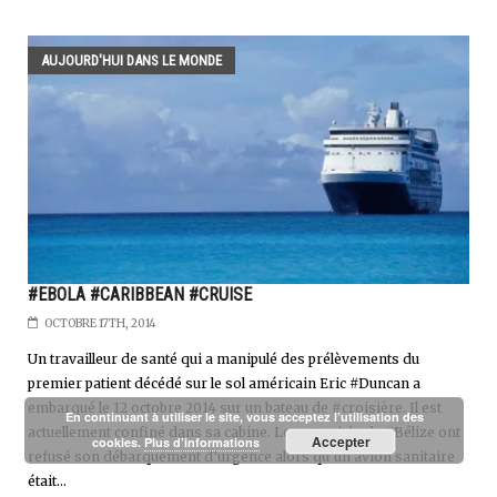
AUJOURD'HUI DANS LE MONDE
#EBOLA #CARIBBEAN #CRUISE
OCTOBRE 17TH, 2014
Un travailleur de santé qui a manipulé des prélèvements du
premier patient décédé sur le sol américain Eric #Duncan a
embarqué le 12 octobre 2014 sur un bateau de #croisière. Il est
En continuant à utiliser le site, vous acceptez l’utilisation des
actuellement confiné dans sa cabine. Les autorités de #Bélize ont
Accepter
cookies.
Plus d’informations
refusé son débarquement d’urgence alors qu’un avion sanitaire
était...