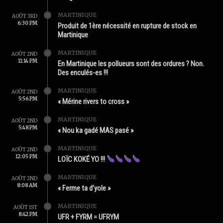
MARTINIQUE
AOÛT 3RD
6:30 PM
Produit de 1ère nécessité en rupture de stock en
Martinique
MARTINIQUE
AOÛT 2ND
11:14 PM
En Martinique les pollueurs sont des ordures ? Non.
Des enculés-es !!!
MARTINIQUE
AOÛT 2ND
5:56 PM
« Mérine rivers to cross »
MARTINIQUE
AOÛT 2ND
5:48 PM
« Nou ka gadé MAS pasé »
MARTINIQUE
AOÛT 2ND
12:05 PM
LOÏC KOKÉ YO !!!
MARTINIQUE
AOÛT 2ND
8:08 AM
« Ferme ta d’yole »
MARTINIQUE
AOÛT 1ST
8:42 PM
UFR + FYRM = UFRYM