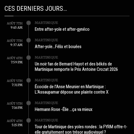
CES DERNIERS JOURS…
MARTINIQUE
AOÛT 7TH
9:45 AM
Entre after-yole et after-gynéco
MARTINIQUE
AOÛT 7TH
9:37 AM
After-yole…Félix et bouées
MARTINIQUE
AOÛT 6TH
7:59 PM
Un noir fan de Bernard Hayot et des békés de
Martinique remporte le Prix Antoine Crozat 2026
MARTINIQUE
AOÛT 5TH
7:31 PM
Écocide de l’Anse Meunier en Martinique :
L’Assaupamar dépose une plainte contre X
MARTINIQUE
AOÛT 5TH
7:16 PM
Hermann Rose -Élie …ça va mieux
MARTINIQUE
AOÛT 4TH
5:15 PM
Tour de Martinique des yoles rondes : la FYRM offre-t-
elle gratuitement son trésor audiovisuel ?