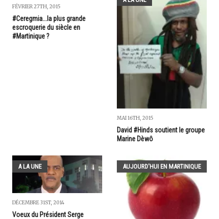
FÉVRIER 27TH, 2015
#Ceregmia...la plus grande
escroquerie du siècle en
#Martinique ?
MAI 16TH, 2015
David #Hinds soutient le groupe
Marine Dèwô
A LA UNE
AUJOURD'HUI EN MARTINIQUE
DÉCEMBRE 31ST, 2014
Voeux du Président Serge