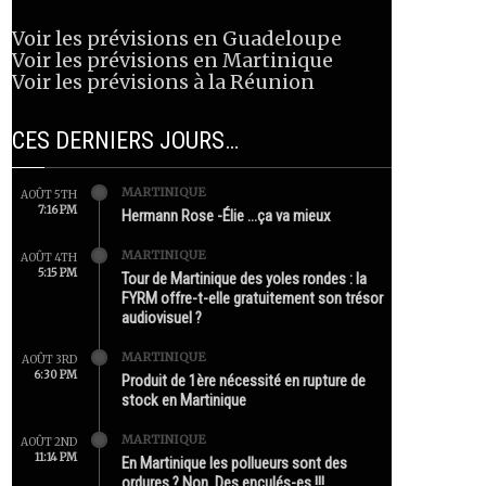
Voir les prévisions en Guadeloupe
Voir les prévisions en Martinique
Voir les prévisions à la Réunion
CES DERNIERS JOURS…
MARTINIQUE
AOÛT 5TH
7:16 PM
Hermann Rose -Élie …ça va mieux
MARTINIQUE
AOÛT 4TH
5:15 PM
Tour de Martinique des yoles rondes : la
FYRM offre-t-elle gratuitement son trésor
audiovisuel ?
MARTINIQUE
AOÛT 3RD
6:30 PM
Produit de 1ère nécessité en rupture de
stock en Martinique
MARTINIQUE
AOÛT 2ND
11:14 PM
En Martinique les pollueurs sont des
ordures ? Non. Des enculés-es !!!