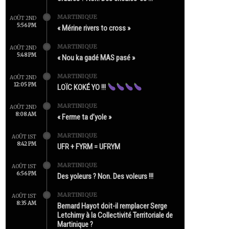
MARTINIQUE
AOÛT 2ND
5:56 PM
« Mérine rivers to cross »
MARTINIQUE
AOÛT 2ND
5:48 PM
« Nou ka gadé MAS pasé »
MARTINIQUE
AOÛT 2ND
12:05 PM
LOÏC KOKÉ YO !!!
MARTINIQUE
AOÛT 2ND
8:08 AM
« Ferme ta d’yole »
MARTINIQUE
AOÛT 1ST
8:42 PM
UFR + FYRM = UFRYM
MARTINIQUE
AOÛT 1ST
6:56 PM
Des yoleurs ? Non. Des voleurs !!!
MARTINIQUE
AOÛT 1ST
8:35 AM
Bernard Hayot doit-il remplacer Serge
Letchimy à la Collectivité Territoriale de
Martinique ?