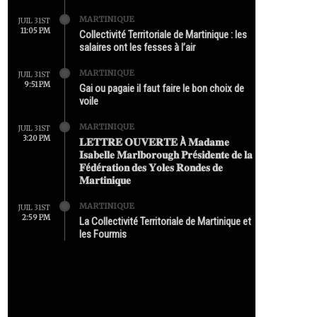
MARTINIQUE
JUIL 31ST
11:05 PM
Collectivité Territoriale de Martinique : les
salaires ont les fesses à l’air
MARTINIQUE
JUIL 31ST
9:51 PM
Gai ou pagaie il faut faire le bon choix de
voile
MARTINIQUE
JUIL 31ST
3:20 PM
𝐋𝐄𝐓𝐓𝐑𝐄 𝐎𝐔𝐕𝐄𝐑𝐓𝐄 À 𝐌𝐚𝐝𝐚𝐦𝐞
𝐈𝐬𝐚𝐛𝐞𝐥𝐥𝐞 𝐌𝐚𝐫𝐥𝐛𝐨𝐫𝐨𝐮𝐠𝐡 𝐏𝐫é𝐬𝐢𝐝𝐞𝐧𝐭𝐞 𝐝𝐞 𝐥𝐚
𝐅é𝐝é𝐫𝐚𝐭𝐢𝐨𝐧 𝐝𝐞𝐬 𝐘𝐨𝐥𝐞𝐬 𝐑𝐨𝐧𝐝𝐞𝐬 𝐝𝐞
𝐌𝐚𝐫𝐭𝐢𝐧𝐢𝐪𝐮𝐞
MARTINIQUE
JUIL 31ST
2:59 PM
La Collectivité Territoriale de Martinique et
les Fourmis