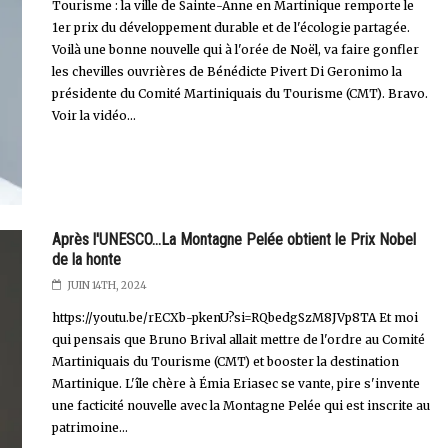
Tourisme : la ville de Sainte-Anne en Martinique remporte le
1er prix du développement durable et de l'écologie partagée.
Voilà une bonne nouvelle qui à l'orée de Noël, va faire gonfler
les chevilles ouvrières de Bénédicte Pivert Di Geronimo la
présidente du Comité Martiniquais du Tourisme (CMT). Bravo.
Voir la vidéo...
Après l'UNESCO...La Montagne Pelée obtient le Prix Nobel
de la honte
JUIN 14TH, 2024
https://youtu.be/rECXb-pkenU?si=RQbedgSzM8JVp8TA Et moi
qui pensais que Bruno Brival allait mettre de l'ordre au Comité
Martiniquais du Tourisme (CMT) et booster la destination
Martinique. L'île chère à Émia Eriasec se vante, pire s'invente
une facticité nouvelle avec la Montagne Pelée qui est inscrite au
patrimoine...