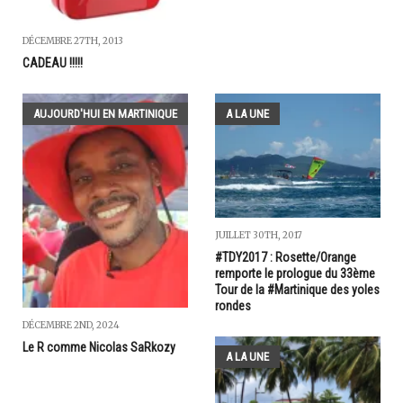
DÉCEMBRE 27TH, 2013
CADEAU !!!!!
AUJOURD'HUI EN MARTINIQUE
A LA UNE
JUILLET 30TH, 2017
#TDY2017 : Rosette/Orange
remporte le prologue du 33ème
Tour de la #Martinique des yoles
rondes
DÉCEMBRE 2ND, 2024
Le R comme Nicolas SaRkozy
A LA UNE