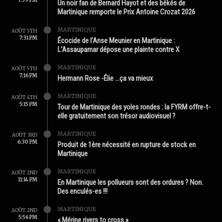
7:59 PM
Un noir fan de Bernard Hayot et des békés de
Martinique remporte le Prix Antoine Crozat 2026
MARTINIQUE
AOÛT 5TH
7:31 PM
Écocide de l’Anse Meunier en Martinique :
L’Assaupamar dépose une plainte contre X
MARTINIQUE
AOÛT 5TH
7:16 PM
Hermann Rose -Élie …ça va mieux
MARTINIQUE
AOÛT 4TH
5:15 PM
Tour de Martinique des yoles rondes : la FYRM offre-t-
elle gratuitement son trésor audiovisuel ?
MARTINIQUE
AOÛT 3RD
6:30 PM
Produit de 1ère nécessité en rupture de stock en
Martinique
MARTINIQUE
AOÛT 2ND
11:14 PM
En Martinique les pollueurs sont des ordures ? Non.
Des enculés-es !!!
MARTINIQUE
AOÛT 2ND
5:56 PM
« Mérine rivers to cross »