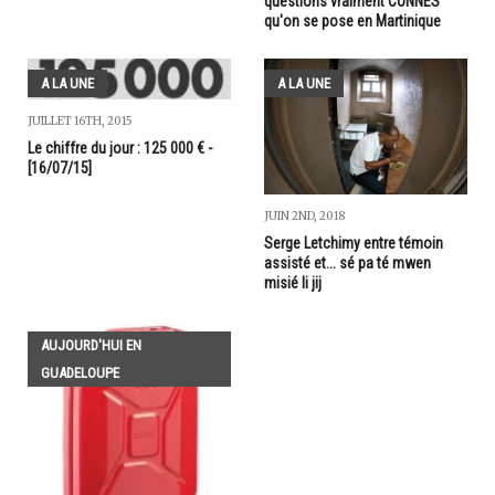
questions vraiment CONNES
qu'on se pose en Martinique
A LA UNE
A LA UNE
JUILLET 16TH, 2015
Le chiffre du jour : 125 000 € -
[16/07/15]
JUIN 2ND, 2018
Serge Letchimy entre témoin
assisté et... sé pa té mwen
misié li jij
AUJOURD'HUI EN
GUADELOUPE