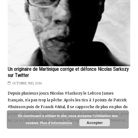
Un originaire de Martinique corrige et défonce Nicolas Sarkozy
sur Twitter
OCTOBRE 3RD, 2016
Depuis plusieurs jours Nicolas #Sarkozy le Lebron James
français, n'a pas trop la pêche. Après les tirs à 3 points de Patrick
#Buisson puis de Franck #Attal, il se rapproche de plus en plus du
panier...à salades. Après avoir méprisé le peuple de #Guyane, pour
En continuant à utiliser le site, vous acceptez l’utilisation des
lui, ça va de mal en pis. Ce jour le "hongrois d'" loupe un tweet et...
Accepter
cookies.
Plus d’informations