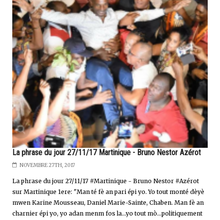
La phrase du jour 27/11/17 Martinique - Bruno Nestor Azérot
NOVEMBRE 27TH, 2017
La phrase du jour 27/11/17 #Martinique - Bruno Nestor #Azérot
sur Martinique 1ere: "Man té fè an pari épi yo. Yo tout monté dèyè
mwen Karine Mousseau, Daniel Marie-Sainte, Chaben. Man fè an
charnier épi yo, yo adan menm fos la...yo tout mò...politiquement