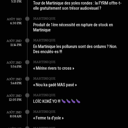
5:15 PM
Tour de Martinique des yoles rondes : la FYRM offre-t-
elle gratuitement son trésor audiovisuel ?
MARTINIQUE
AOÛT 3RD
6:30 PM
Produit de 1ère nécessité en rupture de stock en
Martinique
MARTINIQUE
AOÛT 2ND
11:14 PM
En Martinique les pollueurs sont des ordures ? Non.
Des enculés-es !!!
MARTINIQUE
AOÛT 2ND
5:56 PM
« Mérine rivers to cross »
MARTINIQUE
AOÛT 2ND
5:48 PM
« Nou ka gadé MAS pasé »
MARTINIQUE
AOÛT 2ND
12:05 PM
LOÏC KOKÉ YO !!!
MARTINIQUE
AOÛT 2ND
8:08 AM
« Ferme ta d’yole »