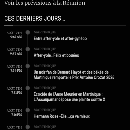
Voir les prévisions à la Réunion
CES DERNIERS JOURS…
MARTINIQUE
AOÛT 7TH
9:45 AM
Entre after-yole et after-gynéco
MARTINIQUE
AOÛT 7TH
9:37 AM
After-yole…Félix et bouées
MARTINIQUE
AOÛT 6TH
7:59 PM
Un noir fan de Bernard Hayot et des békés de
Martinique remporte le Prix Antoine Crozat 2026
MARTINIQUE
AOÛT 5TH
7:31 PM
Écocide de l’Anse Meunier en Martinique :
L’Assaupamar dépose une plainte contre X
MARTINIQUE
AOÛT 5TH
7:16 PM
Hermann Rose -Élie …ça va mieux
MARTINIQUE
AOÛT 4TH