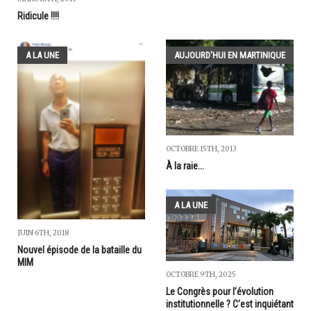
Ridicule !!!!
A LA UNE
AUJOURD'HUI EN MARTINIQUE
OCTOBRE 15TH, 2013
À la raie...
A LA UNE
JUIN 6TH, 2018
Nouvel épisode de la bataille du
MIM
OCTOBRE 9TH, 2025
Le Congrès pour l’évolution
institutionnelle ? C’est inquiétant