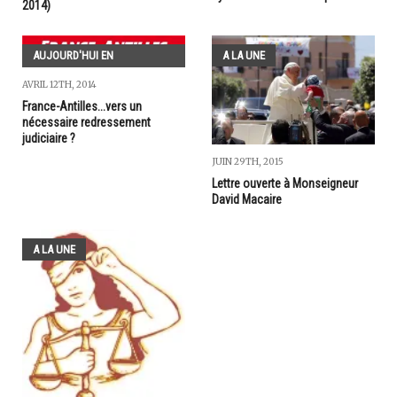
2014)
AUJOURD'HUI EN
A LA UNE
GUADELOUPE
AVRIL 12TH, 2014
France-Antilles...vers un
nécessaire redressement
judiciaire ?
JUIN 29TH, 2015
Lettre ouverte à Monseigneur
David Macaire
A LA UNE