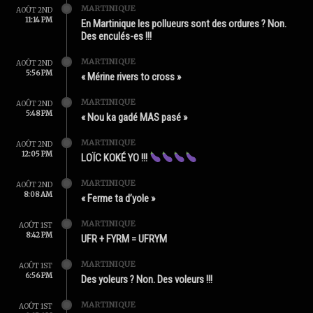
MARTINIQUE
AOÛT 2ND
11:14 PM
En Martinique les pollueurs sont des ordures ? Non.
Des enculés-es !!!
MARTINIQUE
AOÛT 2ND
5:56 PM
« Mérine rivers to cross »
MARTINIQUE
AOÛT 2ND
5:48 PM
« Nou ka gadé MAS pasé »
MARTINIQUE
AOÛT 2ND
12:05 PM
LOÏC KOKÉ YO !!!
MARTINIQUE
AOÛT 2ND
8:08 AM
« Ferme ta d’yole »
MARTINIQUE
AOÛT 1ST
8:42 PM
UFR + FYRM = UFRYM
MARTINIQUE
AOÛT 1ST
6:56 PM
Des yoleurs ? Non. Des voleurs !!!
MARTINIQUE
AOÛT 1ST