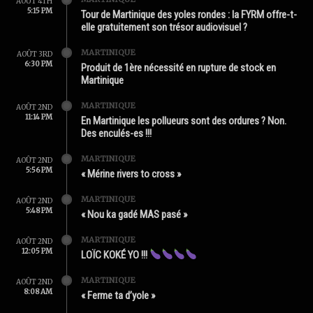
AOÛT 4TH
5:15 PM
Tour de Martinique des yoles rondes : la FYRM offre-t-
elle gratuitement son trésor audiovisuel ?
MARTINIQUE
AOÛT 3RD
6:30 PM
Produit de 1ère nécessité en rupture de stock en
Martinique
MARTINIQUE
AOÛT 2ND
11:14 PM
En Martinique les pollueurs sont des ordures ? Non.
Des enculés-es !!!
MARTINIQUE
AOÛT 2ND
5:56 PM
« Mérine rivers to cross »
MARTINIQUE
AOÛT 2ND
5:48 PM
« Nou ka gadé MAS pasé »
MARTINIQUE
AOÛT 2ND
12:05 PM
LOÏC KOKÉ YO !!!
MARTINIQUE
AOÛT 2ND
8:08 AM
« Ferme ta d’yole »