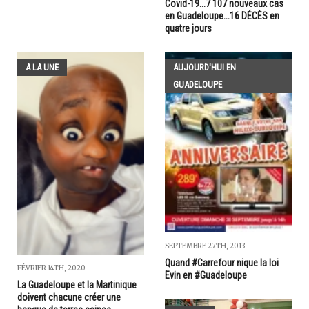
Covid-19...7 107 nouveaux cas
en Guadeloupe...16 DÉCÈS en
quatre jours
A LA UNE
AUJOURD'HUI EN
GUADELOUPE
SEPTEMBRE 27TH, 2013
Quand #Carrefour nique la loi
FÉVRIER 14TH, 2020
Evin en #Guadeloupe
La Guadeloupe et la Martinique
doivent chacune créer une