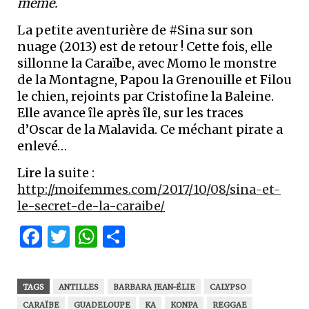
même.
La petite aventurière de #Sina sur son
nuage (2013) est de retour ! Cette fois, elle
sillonne la Caraïbe, avec Momo le monstre
de la Montagne, Papou la Grenouille et Filou
le chien, rejoints par Cristofine la Baleine.
Elle avance île après île, sur les traces
d’Oscar de la Malavida. Ce méchant pirate a
enlevé…
Lire la suite :
http://moifemmes.com/2017/10/08/sina-et-
le-secret-de-la-caraibe/
Facebook
Twitter
WhatsApp
Partager
TAGS
ANTILLES
BARBARA JEAN-ÉLIE
CALYPSO
CARAÏBE
GUADELOUPE
KA
KONPA
REGGAE