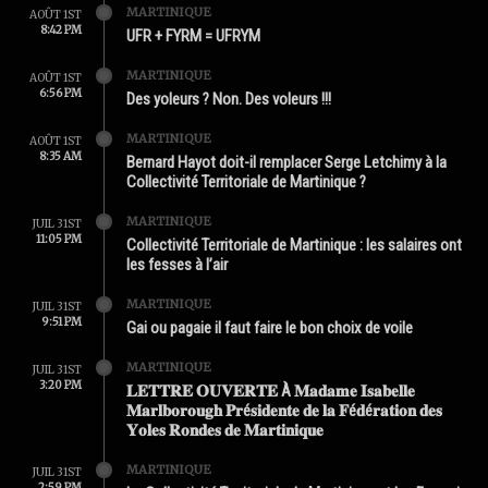
MARTINIQUE
AOÛT 1ST
8:42 PM
UFR + FYRM = UFRYM
MARTINIQUE
AOÛT 1ST
6:56 PM
Des yoleurs ? Non. Des voleurs !!!
MARTINIQUE
AOÛT 1ST
8:35 AM
Bernard Hayot doit-il remplacer Serge Letchimy à la
Collectivité Territoriale de Martinique ?
MARTINIQUE
JUIL 31ST
11:05 PM
Collectivité Territoriale de Martinique : les salaires ont
les fesses à l’air
MARTINIQUE
JUIL 31ST
9:51 PM
Gai ou pagaie il faut faire le bon choix de voile
MARTINIQUE
JUIL 31ST
3:20 PM
𝐋𝐄𝐓𝐓𝐑𝐄 𝐎𝐔𝐕𝐄𝐑𝐓𝐄 À 𝐌𝐚𝐝𝐚𝐦𝐞 𝐈𝐬𝐚𝐛𝐞𝐥𝐥𝐞
𝐌𝐚𝐫𝐥𝐛𝐨𝐫𝐨𝐮𝐠𝐡 𝐏𝐫é𝐬𝐢𝐝𝐞𝐧𝐭𝐞 𝐝𝐞 𝐥𝐚 𝐅é𝐝é𝐫𝐚𝐭𝐢𝐨𝐧 𝐝𝐞𝐬
𝐘𝐨𝐥𝐞𝐬 𝐑𝐨𝐧𝐝𝐞𝐬 𝐝𝐞 𝐌𝐚𝐫𝐭𝐢𝐧𝐢𝐪𝐮𝐞
MARTINIQUE
JUIL 31ST
2:59 PM