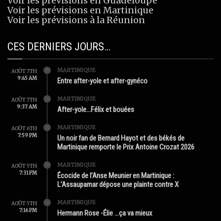
Voir les prévisions en Guadeloupe
Voir les prévisions en Martinique
Voir les prévisions à la Réunion
CES DERNIERS JOURS…
MARTINIQUE
AOÛT 7TH
9:45 AM
Entre after-yole et after-gynéco
MARTINIQUE
AOÛT 7TH
9:37 AM
After-yole…Félix et bouées
MARTINIQUE
AOÛT 6TH
7:59 PM
Un noir fan de Bernard Hayot et des békés de
Martinique remporte le Prix Antoine Crozat 2026
MARTINIQUE
AOÛT 5TH
7:31 PM
Écocide de l’Anse Meunier en Martinique :
L’Assaupamar dépose une plainte contre X
MARTINIQUE
AOÛT 5TH
7:16 PM
Hermann Rose -Élie …ça va mieux