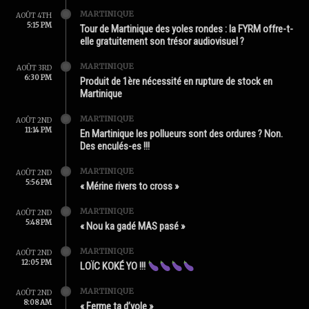
MARTINIQUE
AOÛT 4TH
5:15 PM
Tour de Martinique des yoles rondes : la FYRM offre-t-
elle gratuitement son trésor audiovisuel ?
MARTINIQUE
AOÛT 3RD
6:30 PM
Produit de 1ère nécessité en rupture de stock en
Martinique
MARTINIQUE
AOÛT 2ND
11:14 PM
En Martinique les pollueurs sont des ordures ? Non.
Des enculés-es !!!
MARTINIQUE
AOÛT 2ND
5:56 PM
« Mérine rivers to cross »
MARTINIQUE
AOÛT 2ND
5:48 PM
« Nou ka gadé MAS pasé »
MARTINIQUE
AOÛT 2ND
12:05 PM
LOÏC KOKÉ YO !!!
MARTINIQUE
AOÛT 2ND
8:08 AM
« Ferme ta d’yole »