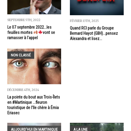
SEPTEMBRE 5TH, 2022
FÉVRIER 13TH, 2025
Le 07 septembre 2022...les
Quand RCI parle du Groupe
feuilles mortes
vont se
Bernard Hayot (GBH)...pensez
ramasser à l'appel
Alexandra et lisez...
NON CLASSÉ
DÉCEMBRE 4TH, 2024
La pointe du bout aux Trois-Îlets
en #Martinique ...fleuron
touristique de l'île chère à Émia
Eriasec
AUJOURD'HUI EN MARTINIQUE
A LA UNE