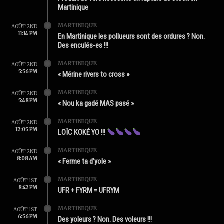
Martinique
MARTINIQUE
AOÛT 2ND
11:14 PM
En Martinique les pollueurs sont des ordures ? Non.
Des enculés-es !!!
MARTINIQUE
AOÛT 2ND
5:56 PM
« Mérine rivers to cross »
MARTINIQUE
AOÛT 2ND
5:48 PM
« Nou ka gadé MAS pasé »
MARTINIQUE
AOÛT 2ND
12:05 PM
LOÏC KOKÉ YO !!!
MARTINIQUE
AOÛT 2ND
8:08 AM
« Ferme ta d’yole »
MARTINIQUE
AOÛT 1ST
8:42 PM
UFR + FYRM = UFRYM
MARTINIQUE
AOÛT 1ST
6:56 PM
Des yoleurs ? Non. Des voleurs !!!