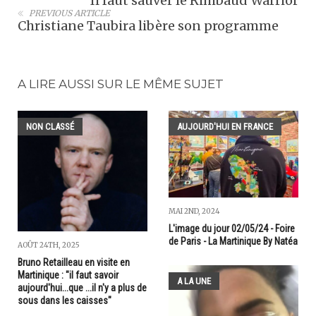
Il faut sauver le Rimbaud Warrior
PREVIOUS ARTICLE
Christiane Taubira libère son programme
A LIRE AUSSI SUR LE MÊME SUJET
NON CLASSÉ
AUJOURD'HUI EN FRANCE
MAI 2ND, 2024
L'image du jour 02/05/24 - Foire
de Paris - La Martinique By Natéa
AOÛT 24TH, 2025
Bruno Retailleau en visite en
Martinique : "il faut savoir
A LA UNE
aujourd'hui...que ...il n'y a plus de
sous dans les caisses"