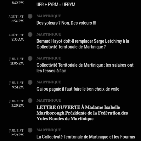
8:42 PM
UFR + FYRM = UFRYM
MARTINIQUE
AOÛT 1ST
6:56 PM
Des yoleurs ? Non. Des voleurs !!!
MARTINIQUE
AOÛT 1ST
8:35 AM
Bernard Hayot doit-il remplacer Serge Letchimy à la
Collectivité Territoriale de Martinique ?
MARTINIQUE
JUIL 31ST
11:05 PM
Collectivité Territoriale de Martinique : les salaires ont
les fesses à l’air
MARTINIQUE
JUIL 31ST
9:51 PM
Gai ou pagaie il faut faire le bon choix de voile
MARTINIQUE
JUIL 31ST
3:20 PM
𝐋𝐄𝐓𝐓𝐑𝐄 𝐎𝐔𝐕𝐄𝐑𝐓𝐄 À 𝐌𝐚𝐝𝐚𝐦𝐞 𝐈𝐬𝐚𝐛𝐞𝐥𝐥𝐞
𝐌𝐚𝐫𝐥𝐛𝐨𝐫𝐨𝐮𝐠𝐡 𝐏𝐫é𝐬𝐢𝐝𝐞𝐧𝐭𝐞 𝐝𝐞 𝐥𝐚 𝐅é𝐝é𝐫𝐚𝐭𝐢𝐨𝐧 𝐝𝐞𝐬
𝐘𝐨𝐥𝐞𝐬 𝐑𝐨𝐧𝐝𝐞𝐬 𝐝𝐞 𝐌𝐚𝐫𝐭𝐢𝐧𝐢𝐪𝐮𝐞
MARTINIQUE
JUIL 31ST
2:59 PM
La Collectivité Territoriale de Martinique et les Fourmis