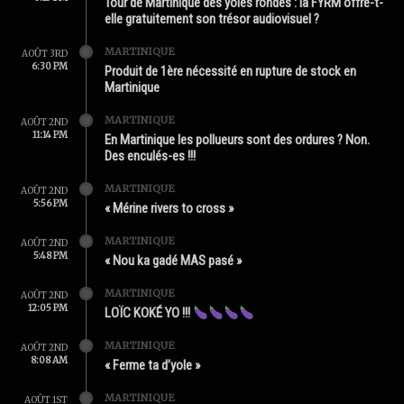
Tour de Martinique des yoles rondes : la FYRM offre-t-
elle gratuitement son trésor audiovisuel ?
MARTINIQUE
AOÛT 3RD
6:30 PM
Produit de 1ère nécessité en rupture de stock en
Martinique
MARTINIQUE
AOÛT 2ND
11:14 PM
En Martinique les pollueurs sont des ordures ? Non.
Des enculés-es !!!
MARTINIQUE
AOÛT 2ND
5:56 PM
« Mérine rivers to cross »
MARTINIQUE
AOÛT 2ND
5:48 PM
« Nou ka gadé MAS pasé »
MARTINIQUE
AOÛT 2ND
12:05 PM
LOÏC KOKÉ YO !!!
MARTINIQUE
AOÛT 2ND
8:08 AM
« Ferme ta d’yole »
MARTINIQUE
AOÛT 1ST