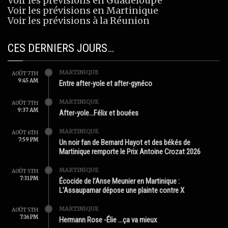
Voir les prévisions en Guadeloupe
Voir les prévisions en Martinique
Voir les prévisions à la Réunion
CES DERNIERS JOURS…
MARTINIQUE
AOÛT 7TH
9:45 AM
Entre after-yole et after-gynéco
MARTINIQUE
AOÛT 7TH
9:37 AM
After-yole…Félix et bouées
MARTINIQUE
AOÛT 6TH
7:59 PM
Un noir fan de Bernard Hayot et des békés de
Martinique remporte le Prix Antoine Crozat 2026
MARTINIQUE
AOÛT 5TH
7:31 PM
Écocide de l’Anse Meunier en Martinique :
L’Assaupamar dépose une plainte contre X
MARTINIQUE
AOÛT 5TH
7:16 PM
Hermann Rose -Élie …ça va mieux