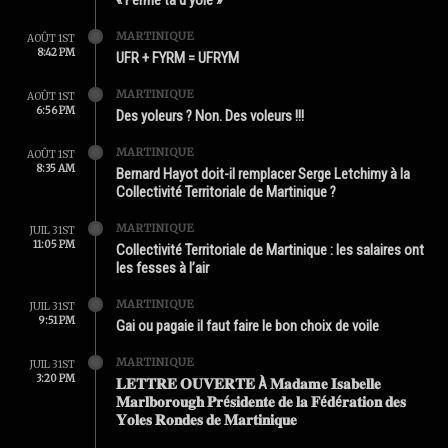
« Ferme ta d’yole »
MARTINIQUE
AOÛT 1ST
8:42 PM
UFR + FYRM = UFRYM
MARTINIQUE
AOÛT 1ST
6:56 PM
Des yoleurs ? Non. Des voleurs !!!
MARTINIQUE
AOÛT 1ST
8:35 AM
Bernard Hayot doit-il remplacer Serge Letchimy à la
Collectivité Territoriale de Martinique ?
MARTINIQUE
JUIL 31ST
11:05 PM
Collectivité Territoriale de Martinique : les salaires ont
les fesses à l’air
MARTINIQUE
JUIL 31ST
9:51 PM
Gai ou pagaie il faut faire le bon choix de voile
MARTINIQUE
JUIL 31ST
3:20 PM
𝐋𝐄𝐓𝐓𝐑𝐄 𝐎𝐔𝐕𝐄𝐑𝐓𝐄 À 𝐌𝐚𝐝𝐚𝐦𝐞 𝐈𝐬𝐚𝐛𝐞𝐥𝐥𝐞
𝐌𝐚𝐫𝐥𝐛𝐨𝐫𝐨𝐮𝐠𝐡 𝐏𝐫é𝐬𝐢𝐝𝐞𝐧𝐭𝐞 𝐝𝐞 𝐥𝐚 𝐅é𝐝é𝐫𝐚𝐭𝐢𝐨𝐧 𝐝𝐞𝐬
𝐘𝐨𝐥𝐞𝐬 𝐑𝐨𝐧𝐝𝐞𝐬 𝐝𝐞 𝐌𝐚𝐫𝐭𝐢𝐧𝐢𝐪𝐮𝐞