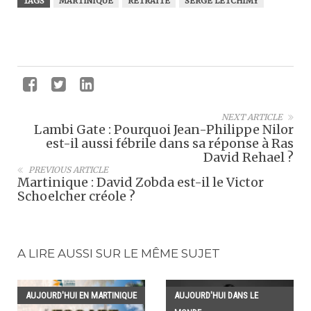
TAGS
MARTINIQUE
RETRAITE
SERGE LETCHIMY
NEXT ARTICLE
Lambi Gate : Pourquoi Jean-Philippe Nilor
est-il aussi fébrile dans sa réponse à Ras
David Rehael ?
PREVIOUS ARTICLE
Martinique : David Zobda est-il le Victor
Schoelcher créole ?
A LIRE AUSSI SUR LE MÊME SUJET
AUJOURD'HUI EN MARTINIQUE
AUJOURD'HUI DANS LE