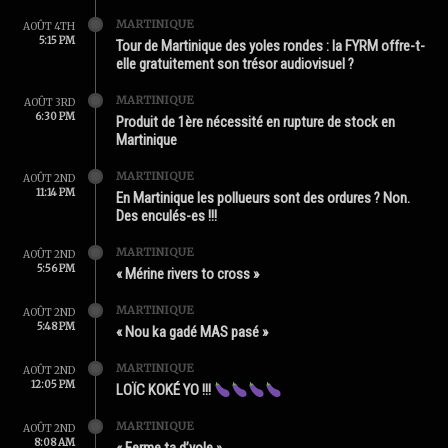
MARTINIQUE
AOÛT 4TH
5:15 PM
Tour de Martinique des yoles rondes : la FYRM offre-t-
elle gratuitement son trésor audiovisuel ?
MARTINIQUE
AOÛT 3RD
6:30 PM
Produit de 1ère nécessité en rupture de stock en
Martinique
MARTINIQUE
AOÛT 2ND
11:14 PM
En Martinique les pollueurs sont des ordures ? Non.
Des enculés-es !!!
MARTINIQUE
AOÛT 2ND
5:56 PM
« Mérine rivers to cross »
MARTINIQUE
AOÛT 2ND
5:48 PM
« Nou ka gadé MAS pasé »
MARTINIQUE
AOÛT 2ND
12:05 PM
LOÏC KOKÉ YO !!!
MARTINIQUE
AOÛT 2ND
8:08 AM