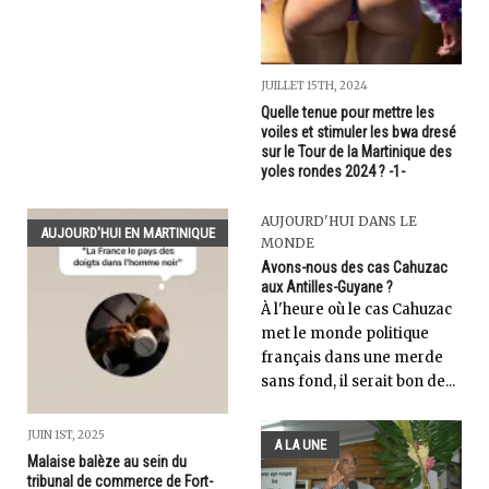
JUILLET 15TH, 2024
Quelle tenue pour mettre les
voiles et stimuler les bwa dresé
sur le Tour de la Martinique des
yoles rondes 2024 ? -1-
AUJOURD'HUI DANS LE
AUJOURD'HUI EN MARTINIQUE
MONDE
Avons-nous des cas Cahuzac
aux Antilles-Guyane ?
À l'heure où le cas Cahuzac
met le monde politique
français dans une merde
sans fond, il serait bon de...
JUIN 1ST, 2025
A LA UNE
Malaise balèze au sein du
tribunal de commerce de Fort-