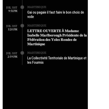
MARTINIQUE
JUIL 31ST
9:51 PM
Gai ou pagaie il faut faire le bon choix de
voile
MARTINIQUE
JUIL 31ST
3:20 PM
𝐋𝐄𝐓𝐓𝐑𝐄 𝐎𝐔𝐕𝐄𝐑𝐓𝐄 À 𝐌𝐚𝐝𝐚𝐦𝐞
𝐈𝐬𝐚𝐛𝐞𝐥𝐥𝐞 𝐌𝐚𝐫𝐥𝐛𝐨𝐫𝐨𝐮𝐠𝐡 𝐏𝐫é𝐬𝐢𝐝𝐞𝐧𝐭𝐞 𝐝𝐞 𝐥𝐚
𝐅é𝐝é𝐫𝐚𝐭𝐢𝐨𝐧 𝐝𝐞𝐬 𝐘𝐨𝐥𝐞𝐬 𝐑𝐨𝐧𝐝𝐞𝐬 𝐝𝐞
𝐌𝐚𝐫𝐭𝐢𝐧𝐢𝐪𝐮𝐞
MARTINIQUE
JUIL 31ST
2:59 PM
La Collectivité Territoriale de Martinique et
les Fourmis