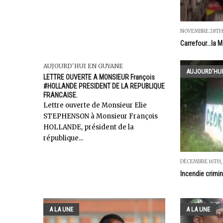
NOVEMBRE 28TH,
Carrefour...la M
AUJOURD'HUI EN GUYANE
AUJOURD'HUI
LETTRE OUVERTE A MONSIEUR François
#HOLLANDE PRESIDENT DE LA REPUBLIQUE
FRANCAISE.
Lettre ouverte de Monsieur Elie
STEPHENSON à Monsieur François
HOLLANDE, président de la
république...
DÉCEMBRE 16TH,
Incendie crimin
A LA UNE
A LA UNE