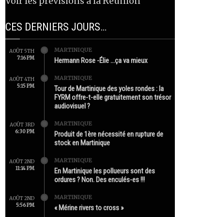
Voir les prévisions à la Réunion
CES DERNIERS JOURS…
MARTINIQUE
AOÛT 5TH
7:16 PM
Hermann Rose -Élie …ça va mieux
MARTINIQUE
AOÛT 4TH
5:15 PM
Tour de Martinique des yoles rondes : la
FYRM offre-t-elle gratuitement son trésor
audiovisuel ?
MARTINIQUE
AOÛT 3RD
6:30 PM
Produit de 1ère nécessité en rupture de
stock en Martinique
MARTINIQUE
AOÛT 2ND
11:14 PM
En Martinique les pollueurs sont des
ordures ? Non. Des enculés-es !!!
MARTINIQUE
AOÛT 2ND
5:56 PM
« Mérine rivers to cross »