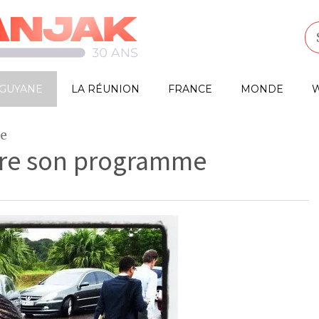
GUYANE
LA RÉUNION
FRANCE
MONDE
W
ne
bère son programme