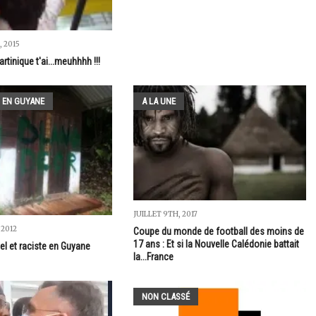
 2015
artinique t'ai...meuhhhh !!!
 EN GUYANE
A LA UNE
JUILLET 9TH, 2017
 2012
Coupe du monde de football des moins de
17 ans : Et si la Nouvelle Calédonie battait
el et raciste en Guyane
la...France
NON CLASSÉ