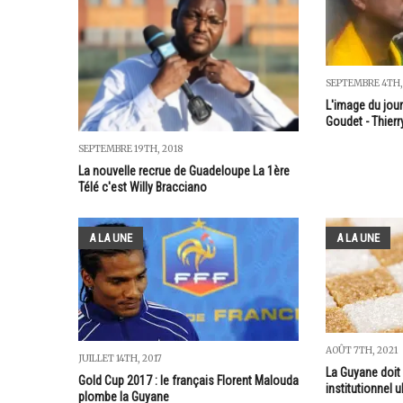
SEPTEMBRE 4TH,
L'image du jour
Goudet - Thierr
SEPTEMBRE 19TH, 2018
La nouvelle recrue de Guadeloupe La 1ère
Télé c'est Willy Bracciano
A LA UNE
A LA UNE
AOÛT 7TH, 2021
JUILLET 14TH, 2017
La Guyane doit
Gold Cup 2017 : le français Florent Malouda
institutionnel u
plombe la Guyane