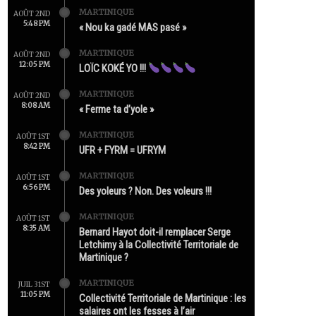
MARTINIQUE
AOÛT 2ND
5:48 PM
« Nou ka gadé MAS pasé »
MARTINIQUE
AOÛT 2ND
12:05 PM
LOÏC KOKÉ YO !!!
MARTINIQUE
AOÛT 2ND
8:08 AM
« Ferme ta d’yole »
MARTINIQUE
AOÛT 1ST
8:42 PM
UFR + FYRM = UFRYM
MARTINIQUE
AOÛT 1ST
6:56 PM
Des yoleurs ? Non. Des voleurs !!!
MARTINIQUE
AOÛT 1ST
8:35 AM
Bernard Hayot doit-il remplacer Serge
Letchimy à la Collectivité Territoriale de
Martinique ?
MARTINIQUE
JUIL 31ST
11:05 PM
Collectivité Territoriale de Martinique : les
salaires ont les fesses à l’air