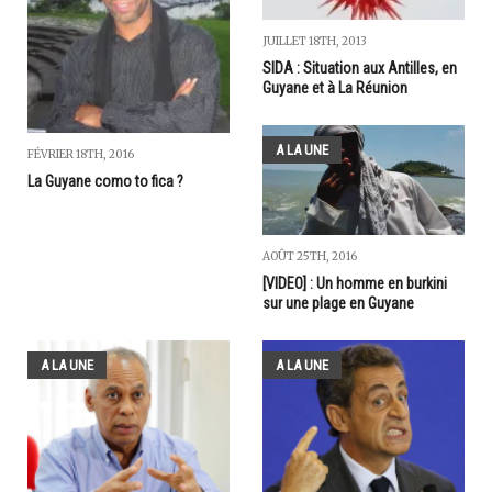
JUILLET 18TH, 2013
SIDA : Situation aux Antilles, en
Guyane et à La Réunion
A LA UNE
FÉVRIER 18TH, 2016
La Guyane como to fica ?
AOÛT 25TH, 2016
[VIDEO] : Un homme en burkini
sur une plage en Guyane
A LA UNE
A LA UNE