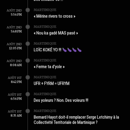
MARTINIQUE
AOÛT 2ND
5:56 PM
« Mérine rivers to cross »
MARTINIQUE
AOÛT 2ND
5:48 PM
« Nou ka gadé MAS pasé »
MARTINIQUE
AOÛT 2ND
12:05 PM
LOÏC KOKÉ YO !!!
MARTINIQUE
AOÛT 2ND
8:08 AM
« Ferme ta d’yole »
MARTINIQUE
AOÛT 1ST
8:42 PM
UFR + FYRM = UFRYM
MARTINIQUE
AOÛT 1ST
6:56 PM
Des yoleurs ? Non. Des voleurs !!!
MARTINIQUE
AOÛT 1ST
8:35 AM
Bernard Hayot doit-il remplacer Serge Letchimy à la
Collectivité Territoriale de Martinique ?