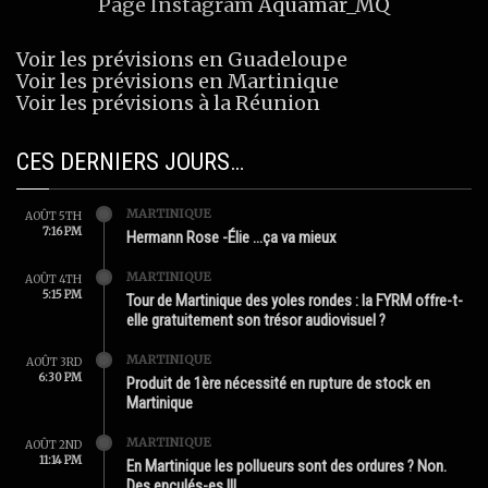
Page Instagram
Aquamar_MQ
Voir les prévisions en Guadeloupe
Voir les prévisions en Martinique
Voir les prévisions à la Réunion
CES DERNIERS JOURS…
MARTINIQUE
AOÛT 5TH
7:16 PM
Hermann Rose -Élie …ça va mieux
MARTINIQUE
AOÛT 4TH
5:15 PM
Tour de Martinique des yoles rondes : la FYRM offre-t-
elle gratuitement son trésor audiovisuel ?
MARTINIQUE
AOÛT 3RD
6:30 PM
Produit de 1ère nécessité en rupture de stock en
Martinique
MARTINIQUE
AOÛT 2ND
11:14 PM
En Martinique les pollueurs sont des ordures ? Non.
Des enculés-es !!!