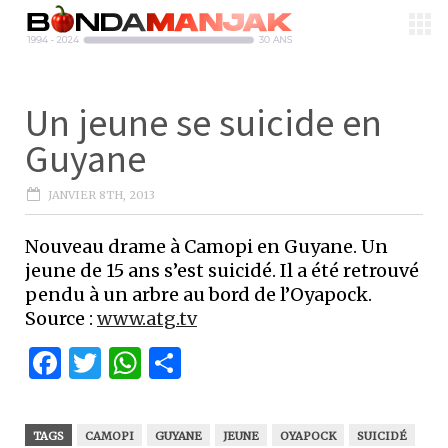
Un jeune se suicide en
Guyane
JANVIER 8TH, 2013
Nouveau drame à Camopi en Guyane. Un
jeune de 15 ans s’est suicidé. Il a été retrouvé
pendu à un arbre au bord de l’Oyapock.
Source :
www.atg.tv
Facebook
Twitter
WhatsApp
Partager
TAGS
CAMOPI
GUYANE
JEUNE
OYAPOCK
SUICIDÉ