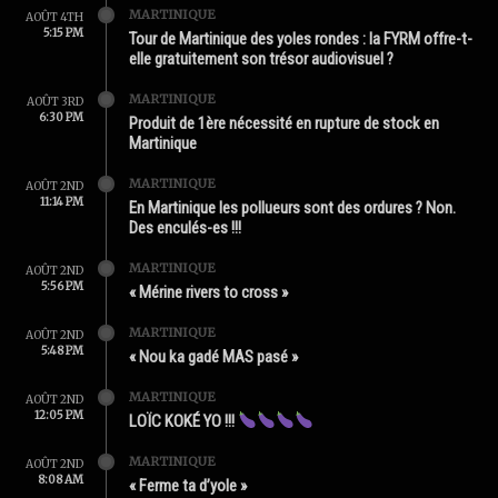
MARTINIQUE
AOÛT 4TH
5:15 PM
Tour de Martinique des yoles rondes : la FYRM offre-t-
elle gratuitement son trésor audiovisuel ?
MARTINIQUE
AOÛT 3RD
6:30 PM
Produit de 1ère nécessité en rupture de stock en
Martinique
MARTINIQUE
AOÛT 2ND
11:14 PM
En Martinique les pollueurs sont des ordures ? Non.
Des enculés-es !!!
MARTINIQUE
AOÛT 2ND
5:56 PM
« Mérine rivers to cross »
MARTINIQUE
AOÛT 2ND
5:48 PM
« Nou ka gadé MAS pasé »
MARTINIQUE
AOÛT 2ND
12:05 PM
LOÏC KOKÉ YO !!!
MARTINIQUE
AOÛT 2ND
8:08 AM
« Ferme ta d’yole »