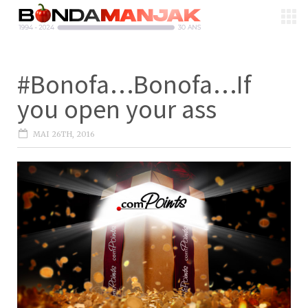
#Bonofa…Bonofa…If
you open your ass
MAI 26TH, 2016