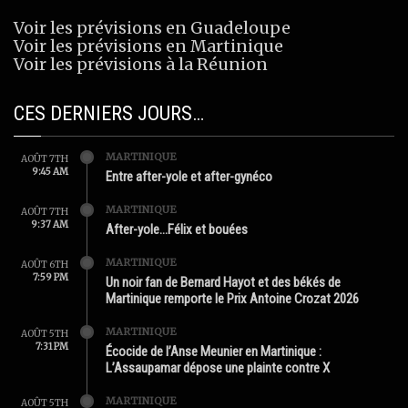
Voir les prévisions en Guadeloupe
Voir les prévisions en Martinique
Voir les prévisions à la Réunion
CES DERNIERS JOURS…
MARTINIQUE
AOÛT 7TH
9:45 AM
Entre after-yole et after-gynéco
MARTINIQUE
AOÛT 7TH
9:37 AM
After-yole…Félix et bouées
MARTINIQUE
AOÛT 6TH
7:59 PM
Un noir fan de Bernard Hayot et des békés de
Martinique remporte le Prix Antoine Crozat 2026
MARTINIQUE
AOÛT 5TH
7:31 PM
Écocide de l’Anse Meunier en Martinique :
L’Assaupamar dépose une plainte contre X
MARTINIQUE
AOÛT 5TH