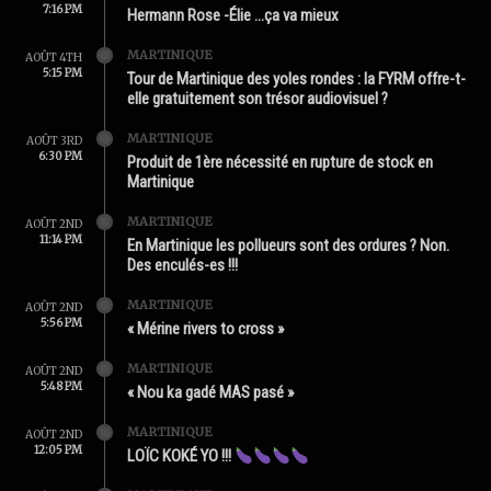
7:16 PM
Hermann Rose -Élie …ça va mieux
MARTINIQUE
AOÛT 4TH
5:15 PM
Tour de Martinique des yoles rondes : la FYRM offre-t-
elle gratuitement son trésor audiovisuel ?
MARTINIQUE
AOÛT 3RD
6:30 PM
Produit de 1ère nécessité en rupture de stock en
Martinique
MARTINIQUE
AOÛT 2ND
11:14 PM
En Martinique les pollueurs sont des ordures ? Non.
Des enculés-es !!!
MARTINIQUE
AOÛT 2ND
5:56 PM
« Mérine rivers to cross »
MARTINIQUE
AOÛT 2ND
5:48 PM
« Nou ka gadé MAS pasé »
MARTINIQUE
AOÛT 2ND
12:05 PM
LOÏC KOKÉ YO !!!