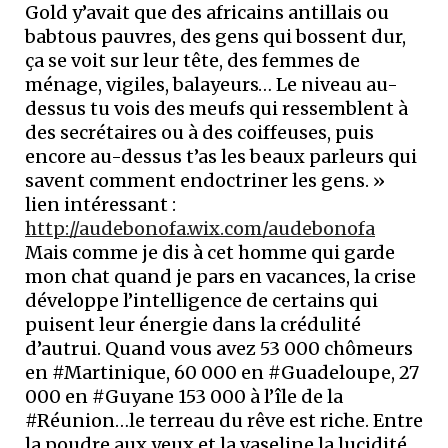
Gold y’avait que des africains antillais ou
babtous pauvres, des gens qui bossent dur,
ça se voit sur leur tête, des femmes de
ménage, vigiles, balayeurs… Le niveau au-
dessus tu vois des meufs qui ressemblent à
des secrétaires ou à des coiffeuses, puis
encore au-dessus t’as les beaux parleurs qui
savent comment endoctriner les gens. »
lien intéressant :
http://audebonofa.wix.com/audebonofa
Mais comme je dis à cet homme qui garde
mon chat quand je pars en vacances, la crise
développe l’intelligence de certains qui
puisent leur énergie dans la crédulité
d’autrui. Quand vous avez 53 000 chômeurs
en #Martinique, 60 000 en #Guadeloupe, 27
000 en #Guyane 153 000 à l’île de la
#Réunion…le terreau du rêve est riche. Entre
la poudre aux yeux et la vaseline la lucidité