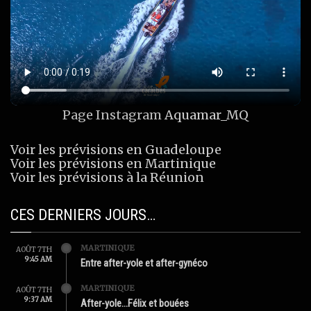
Page Instagram
Aquamar_MQ
Voir les prévisions en Guadeloupe
Voir les prévisions en Martinique
Voir les prévisions à la Réunion
CES DERNIERS JOURS…
MARTINIQUE
AOÛT 7TH
9:45 AM
Entre after-yole et after-gynéco
MARTINIQUE
AOÛT 7TH
9:37 AM
After-yole…Félix et bouées