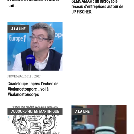
SEMSAMAR : un incroyable
suit...
réseau d'entreprises autour de
JP FISCHER.
A LA UNE
NOVEMBRE 16TH, 2017
Guadeloupe : après l'échec de
#balancetonporc ...voilà
#balancetoncorps
AUJOURD'HUI EN MARTINIQUE
A LA UNE