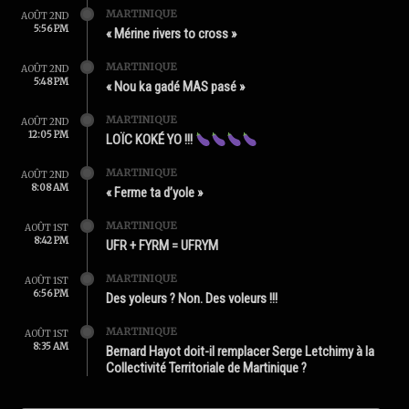
MARTINIQUE
AOÛT 2ND
5:56 PM
« Mérine rivers to cross »
MARTINIQUE
AOÛT 2ND
5:48 PM
« Nou ka gadé MAS pasé »
MARTINIQUE
AOÛT 2ND
12:05 PM
LOÏC KOKÉ YO !!!
MARTINIQUE
AOÛT 2ND
8:08 AM
« Ferme ta d’yole »
MARTINIQUE
AOÛT 1ST
8:42 PM
UFR + FYRM = UFRYM
MARTINIQUE
AOÛT 1ST
6:56 PM
Des yoleurs ? Non. Des voleurs !!!
MARTINIQUE
AOÛT 1ST
8:35 AM
Bernard Hayot doit-il remplacer Serge Letchimy à la
Collectivité Territoriale de Martinique ?