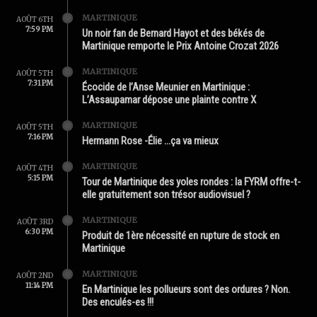
MARTINIQUE
AOÛT 6TH
7:59 PM
Un noir fan de Bernard Hayot et des békés de
Martinique remporte le Prix Antoine Crozat 2026
MARTINIQUE
AOÛT 5TH
7:31 PM
Écocide de l’Anse Meunier en Martinique :
L’Assaupamar dépose une plainte contre X
MARTINIQUE
AOÛT 5TH
7:16 PM
Hermann Rose -Élie …ça va mieux
MARTINIQUE
AOÛT 4TH
5:15 PM
Tour de Martinique des yoles rondes : la FYRM offre-t-
elle gratuitement son trésor audiovisuel ?
MARTINIQUE
AOÛT 3RD
6:30 PM
Produit de 1ère nécessité en rupture de stock en
Martinique
MARTINIQUE
AOÛT 2ND
11:14 PM
En Martinique les pollueurs sont des ordures ? Non.
Des enculés-es !!!