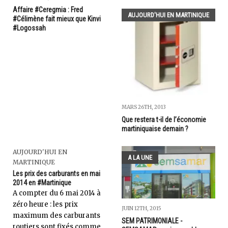
Affaire #Ceregmia : Fred
AUJOURD'HUI EN MARTINIQUE
#Célimène fait mieux que Kinvi
#Logossah
MARS 26TH, 2013
Que restera t-il de l’économie
martiniquaise demain ?
AUJOURD'HUI EN
A LA UNE
MARTINIQUE
Les prix des carburants en mai
2014 en #Martinique
A compter du 6 mai 2014 à
zéro heure : les prix
JUIN 12TH, 2015
maximum des carburants
SEM PATRIMONIALE -
routiers sont fixés comme