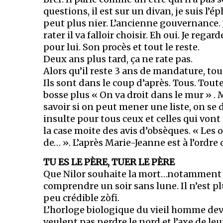
questions, il est sur un divan, je suis l’
peut plus nier. L’ancienne gouvernance. 
rater il va falloir choisir. Eh oui. Je rega
pour lui. Son procès et tout le reste.
Deux ans plus tard, ça ne rate pas.
Alors qu’il reste 3 ans de mandature, to
Ils sont dans le coup d’après. Tous. To
bosse plus « On va droit dans le mur » .
savoir si on peut mener une liste, on se 
insulte pour tous ceux et celles qui von
la case moite des avis d’obsèques. « Les o
de… ». L’après Marie-Jeanne est à l’ordre 
TU ES LE PÈRE, TUER LE PÈRE
Que Nilor souhaite la mort…notamment p
comprendre un soir sans lune. Il n’est pl
peu crédible zòfi.
L’horloge biologique du vieil homme devi
veulent pas perdre le nord et l’axe de l