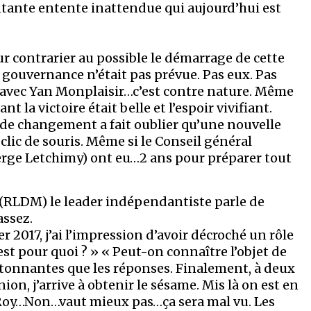
tante entente inattendue qui aujourd’hui est
ur contrarier au possible le démarrage de cette
e gouvernance n’était pas prévue. Pas eux. Pas
s avec Yan Monplaisir…c’est contre nature. Même
t la victoire était belle et l’espoir vivifiant.
f de changement a fait oublier qu’une nouvelle
 clic de souris. Même si le Conseil général
Serge Letchimy) ont eu…2 ans pour préparer tout
(RLDM) le leader indépendantiste parle de
assez.
r 2017, j’ai l’impression d’avoir décroché un rôle
est pour quoi ? » « Peut-on connaître l’objet de
i étonnantes que les réponses. Finalement, à deux
ion, j’arrive à obtenir le sésame. Mis là on est en
 Roy…Non…vaut mieux pas…ça sera mal vu. Les