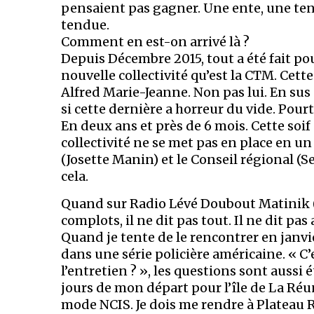
pensaient pas gagner. Une ente, une ten
tendue.
Comment en est-on arrivé là ?
Depuis Décembre 2015, tout a été fait po
nouvelle collectivité qu’est la CTM. Cett
Alfred Marie-Jeanne. Non pas lui. En su
si cette dernière a horreur du vide. Pourtan
En deux ans et près de 6 mois. Cette soi
collectivité ne se met pas en place en un
(Josette Manin) et le Conseil régional (
cela.
Quand sur Radio Lévé Doubout Matinik 
complots, il ne dit pas tout. Il ne dit pas 
Quand je tente de le rencontrer en janvie
dans une série policière américaine. « C’
l’entretien ? », les questions sont auss
jours de mon départ pour l’île de La Réun
mode NCIS. Je dois me rendre à Plateau