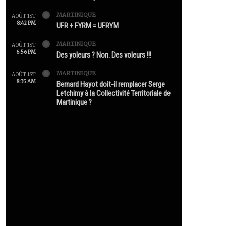
MARTINIQUE
AOÛT 1ST
8:42 PM
UFR + FYRM = UFRYM
MARTINIQUE
AOÛT 1ST
6:56 PM
Des yoleurs ? Non. Des voleurs !!!
MARTINIQUE
AOÛT 1ST
8:35 AM
Bernard Hayot doit-il remplacer Serge
Letchimy à la Collectivité Territoriale de
Martinique ?