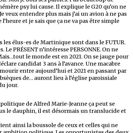
éphémère psy lui cause. Il explique le G20 qu’on ne
Je veux entendre plus mais j’ai un avion à ne pas
rde l’heure et je sais que ça ne va pas être simple
us les élus-es de Martinique sont dans le FUTUR.
utes. Le PRÉSENT n’intéresse PERSONNE. On ne
 Mais…tout le monde est en 2021. On se jauge pour
déclare candidat 3 ans à l’avance. Une macabre
t mourir entre aujourd’hui et 2021 en passant par
bsèques de… auront lieu à l’église paroissiale
du jour.
olitique de Alfred Marie-Jeanne ça peut se
us le dauphin, il est désormais un translucide et
ent ainsi la boussole de ceux et celles qui ne
eur ambition politique. Les opportunistes des deux