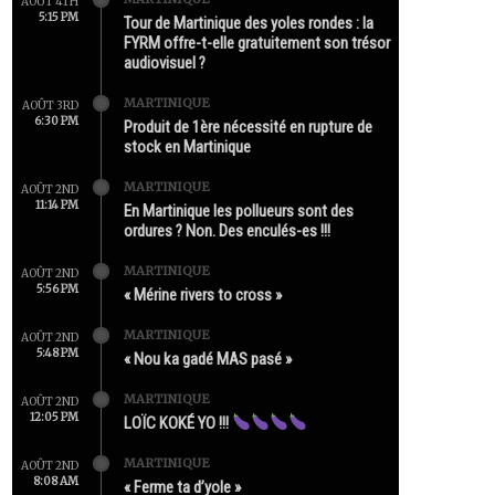
AOÛT 4TH
5:15 PM
Tour de Martinique des yoles rondes : la
FYRM offre-t-elle gratuitement son trésor
audiovisuel ?
MARTINIQUE
AOÛT 3RD
6:30 PM
Produit de 1ère nécessité en rupture de
stock en Martinique
MARTINIQUE
AOÛT 2ND
11:14 PM
En Martinique les pollueurs sont des
ordures ? Non. Des enculés-es !!!
MARTINIQUE
AOÛT 2ND
5:56 PM
« Mérine rivers to cross »
MARTINIQUE
AOÛT 2ND
5:48 PM
« Nou ka gadé MAS pasé »
MARTINIQUE
AOÛT 2ND
12:05 PM
LOÏC KOKÉ YO !!!
MARTINIQUE
AOÛT 2ND
8:08 AM
« Ferme ta d’yole »