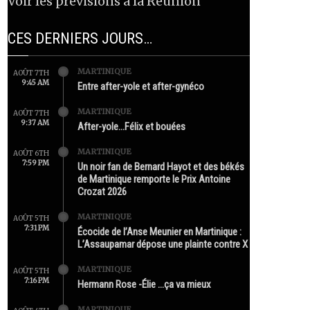
Voir les prévisions à la Réunion
CES DERNIERS JOURS…
MARTINIQUE
AOÛT 7TH
9:45 AM
Entre after-yole et after-gynéco
MARTINIQUE
AOÛT 7TH
9:37 AM
After-yole…Félix et bouées
MARTINIQUE
AOÛT 6TH
7:59 PM
Un noir fan de Bernard Hayot et des békés
de Martinique remporte le Prix Antoine
Crozat 2026
MARTINIQUE
AOÛT 5TH
7:31 PM
Écocide de l’Anse Meunier en Martinique :
L’Assaupamar dépose une plainte contre X
MARTINIQUE
AOÛT 5TH
7:16 PM
Hermann Rose -Élie …ça va mieux
MARTINIQUE