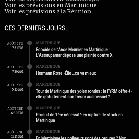
Voir les prévisions en Martinique
Voir les prévisions à la Réunion
CES DERNIERS JOURS…
MARTINIQUE
AOÛT 5TH
7:31 PM
Écocide de l’Anse Meunier en Martinique :
L’Assaupamar dépose une plainte contre X
MARTINIQUE
AOÛT 5TH
7:16 PM
Hermann Rose -Élie …ça va mieux
MARTINIQUE
AOÛT 4TH
5:15 PM
Tour de Martinique des yoles rondes : la FYRM offre-t-
elle gratuitement son trésor audiovisuel ?
MARTINIQUE
AOÛT 3RD
6:30 PM
Produit de 1ère nécessité en rupture de stock en
Martinique
MARTINIQUE
AOÛT 2ND
11:14 PM
En Martinique les pollueurs sont des ordures ? Non.