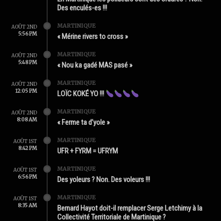
Des enculés-es !!!
MARTINIQUE
AOÛT 2ND
5:56 PM
« Mérine rivers to cross »
MARTINIQUE
AOÛT 2ND
5:48 PM
« Nou ka gadé MAS pasé »
MARTINIQUE
AOÛT 2ND
12:05 PM
LOÏC KOKÉ YO !!!
MARTINIQUE
AOÛT 2ND
8:08 AM
« Ferme ta d’yole »
MARTINIQUE
AOÛT 1ST
8:42 PM
UFR + FYRM = UFRYM
MARTINIQUE
AOÛT 1ST
6:56 PM
Des yoleurs ? Non. Des voleurs !!!
MARTINIQUE
AOÛT 1ST
8:35 AM
Bernard Hayot doit-il remplacer Serge Letchimy à la
Collectivité Territoriale de Martinique ?