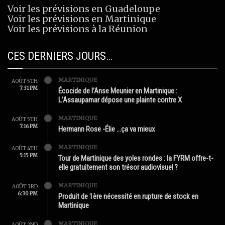
Voir les prévisions en Guadeloupe
Voir les prévisions en Martinique
Voir les prévisions à la Réunion
CES DERNIERS JOURS…
MARTINIQUE
AOÛT 5TH
7:31 PM
Écocide de l’Anse Meunier en Martinique :
L’Assaupamar dépose une plainte contre X
MARTINIQUE
AOÛT 5TH
7:16 PM
Hermann Rose -Élie …ça va mieux
MARTINIQUE
AOÛT 4TH
5:15 PM
Tour de Martinique des yoles rondes : la FYRM offre-t-
elle gratuitement son trésor audiovisuel ?
MARTINIQUE
AOÛT 3RD
6:30 PM
Produit de 1ère nécessité en rupture de stock en
Martinique
MARTINIQUE
AOÛT 2ND