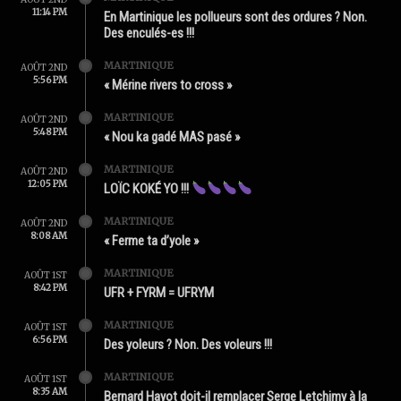
11:14 PM
En Martinique les pollueurs sont des ordures ? Non.
Des enculés-es !!!
MARTINIQUE
AOÛT 2ND
5:56 PM
« Mérine rivers to cross »
MARTINIQUE
AOÛT 2ND
5:48 PM
« Nou ka gadé MAS pasé »
MARTINIQUE
AOÛT 2ND
12:05 PM
LOÏC KOKÉ YO !!!
MARTINIQUE
AOÛT 2ND
8:08 AM
« Ferme ta d’yole »
MARTINIQUE
AOÛT 1ST
8:42 PM
UFR + FYRM = UFRYM
MARTINIQUE
AOÛT 1ST
6:56 PM
Des yoleurs ? Non. Des voleurs !!!
MARTINIQUE
AOÛT 1ST
8:35 AM
Bernard Hayot doit-il remplacer Serge Letchimy à la