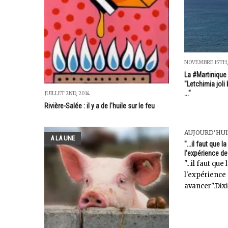
NOVEMBRE 15TH,
La #Martinique
"Letchimia joli 
..."
JUILLET 2ND, 2014
Rivière-Salée : il y a de l'huile sur le feu
AUJOURD'HUI
A LA UNE
"...il faut que 
l'expérience de
"...il faut qu
l'expérience 
avancer".Dixi