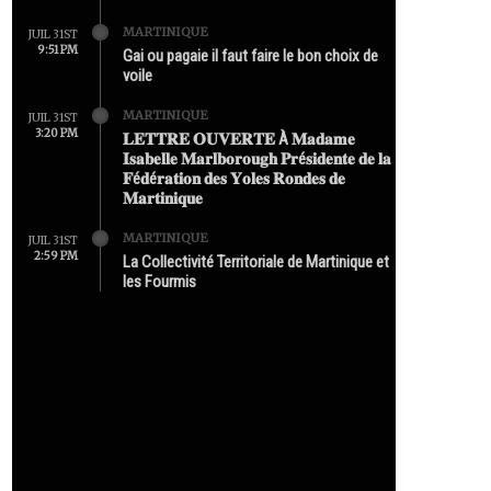
MARTINIQUE
JUIL 31ST
9:51 PM
Gai ou pagaie il faut faire le bon choix de
voile
MARTINIQUE
JUIL 31ST
3:20 PM
𝐋𝐄𝐓𝐓𝐑𝐄 𝐎𝐔𝐕𝐄𝐑𝐓𝐄 À 𝐌𝐚𝐝𝐚𝐦𝐞
𝐈𝐬𝐚𝐛𝐞𝐥𝐥𝐞 𝐌𝐚𝐫𝐥𝐛𝐨𝐫𝐨𝐮𝐠𝐡 𝐏𝐫é𝐬𝐢𝐝𝐞𝐧𝐭𝐞 𝐝𝐞 𝐥𝐚
𝐅é𝐝é𝐫𝐚𝐭𝐢𝐨𝐧 𝐝𝐞𝐬 𝐘𝐨𝐥𝐞𝐬 𝐑𝐨𝐧𝐝𝐞𝐬 𝐝𝐞
𝐌𝐚𝐫𝐭𝐢𝐧𝐢𝐪𝐮𝐞
MARTINIQUE
JUIL 31ST
2:59 PM
La Collectivité Territoriale de Martinique et
les Fourmis