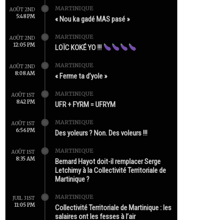
MARTINIQUE
AOÛT 2ND
5:48 PM
« Nou ka gadé MAS pasé »
MARTINIQUE
AOÛT 2ND
12:05 PM
LOÏC KOKÉ YO !!!
MARTINIQUE
AOÛT 2ND
8:08 AM
« Ferme ta d’yole »
MARTINIQUE
AOÛT 1ST
8:42 PM
UFR + FYRM = UFRYM
MARTINIQUE
AOÛT 1ST
6:56 PM
Des yoleurs ? Non. Des voleurs !!!
MARTINIQUE
AOÛT 1ST
8:35 AM
Bernard Hayot doit-il remplacer Serge
Letchimy à la Collectivité Territoriale de
Martinique ?
MARTINIQUE
JUIL 31ST
11:05 PM
Collectivité Territoriale de Martinique : les
salaires ont les fesses à l’air