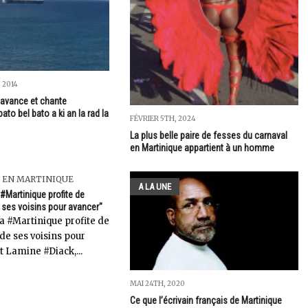
 2014
 avance et chante
bato bel bato a ki an la rad la
FÉVRIER 5TH, 2024
La plus belle paire de fesses du carnaval
en Martinique appartient à un homme
 EN MARTINIQUE
A LA UNE
la #Martinique profite de
 ses voisins pour avancer"
e la #Martinique profite de
de ses voisins pour
t Lamine #Diack,...
MAI 24TH, 2020
Ce que l’écrivain français de Martinique