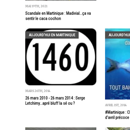
MAI 19TH, 2021
Scandale en Martinique : Madivial...ça va
sentir le caca cochon
AUJOURD'HUI EN MARTINIQUE
AUJOURD'HUI
MARS 26TH, 2014
26 mars 2010 - 26 mars 2014 : Serge
Letchimy...apré bluff la sé ou ?
AVRIL 1ST, 2014
#Martinique : 
d'avril précoce