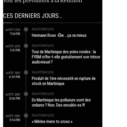
Voir les prévisions à la Réunion
CES DERNIERS JOURS…
MARTINIQUE
AOÛT 5TH
7:16 PM
Hermann Rose -Élie …ça va mieux
MARTINIQUE
AOÛT 4TH
5:15 PM
Tour de Martinique des yoles rondes : la
FYRM offre-t-elle gratuitement son trésor
audiovisuel ?
MARTINIQUE
AOÛT 3RD
6:30 PM
Produit de 1ère nécessité en rupture de
stock en Martinique
MARTINIQUE
AOÛT 2ND
11:14 PM
En Martinique les pollueurs sont des
ordures ? Non. Des enculés-es !!!
MARTINIQUE
AOÛT 2ND
5:56 PM
« Mérine rivers to cross »