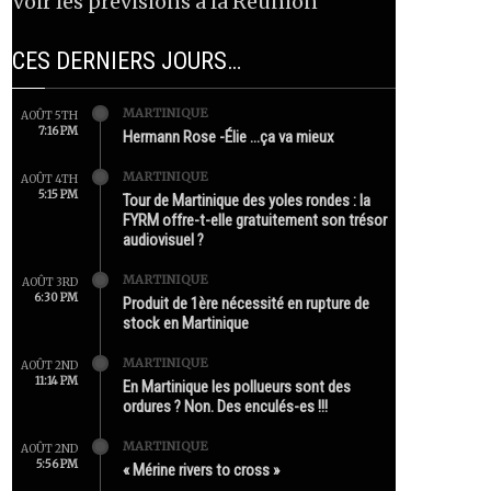
Voir les prévisions à la Réunion
CES DERNIERS JOURS…
MARTINIQUE
AOÛT 5TH
7:16 PM
Hermann Rose -Élie …ça va mieux
MARTINIQUE
AOÛT 4TH
5:15 PM
Tour de Martinique des yoles rondes : la
FYRM offre-t-elle gratuitement son trésor
audiovisuel ?
MARTINIQUE
AOÛT 3RD
6:30 PM
Produit de 1ère nécessité en rupture de
stock en Martinique
MARTINIQUE
AOÛT 2ND
11:14 PM
En Martinique les pollueurs sont des
ordures ? Non. Des enculés-es !!!
MARTINIQUE
AOÛT 2ND
5:56 PM
« Mérine rivers to cross »