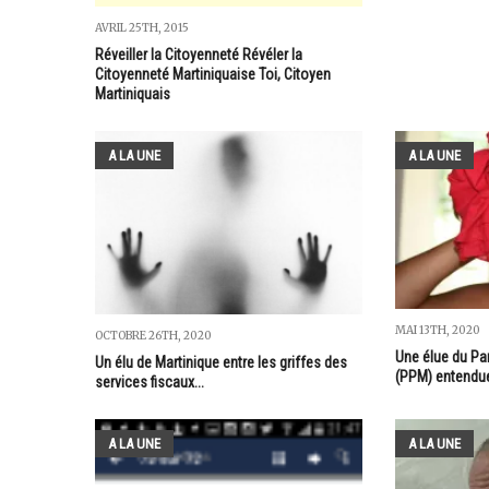
AVRIL 25TH, 2015
Réveiller la Citoyenneté Révéler la
Citoyenneté Martiniquaise Toi, Citoyen
Martiniquais
A LA UNE
A LA UNE
MAI 13TH, 2020
OCTOBRE 26TH, 2020
Une élue du Par
Un élu de Martinique entre les griffes des
(PPM) entendue
services fiscaux...
A LA UNE
A LA UNE