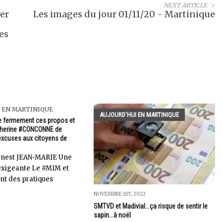
NEXT ARTICLE
er
Les images du jour 01/11/20 - Martinique
es
 EN MARTINIQUE
AUJOURD'HUI EN MARTINIQUE
e fermement ces propos et
herine #CONCONNE de
excuses aux citoyens de
Ernest JEAN-MARIE Une
exigeante Le #MIM et
ont des pratiques
NOVEMBRE 1ST, 2022
SMTVD et Madivial...ça risque de sentir le
sapin...à noël