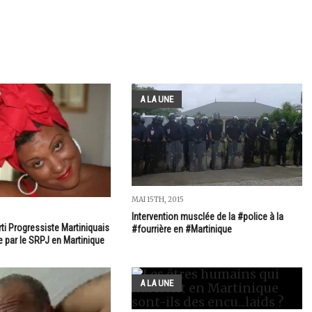
A LA UNE
MAI 15TH, 2015
Intervention musclée de la #police à la
ti Progressiste Martiniquais
#fourrière en #Martinique
 par le SRPJ en Martinique
A LA UNE