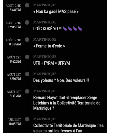
MARTINIQUE
AOÛT 2ND
5:48 PM
« Nou ka gadé MAS pasé »
MARTINIQUE
AOÛT 2ND
12:05 PM
LOÏC KOKÉ YO !!!
MARTINIQUE
AOÛT 2ND
8:08 AM
« Ferme ta d’yole »
MARTINIQUE
AOÛT 1ST
8:42 PM
UFR + FYRM = UFRYM
MARTINIQUE
AOÛT 1ST
6:56 PM
Des yoleurs ? Non. Des voleurs !!!
MARTINIQUE
AOÛT 1ST
8:35 AM
Bernard Hayot doit-il remplacer Serge
Letchimy à la Collectivité Territoriale de
Martinique ?
MARTINIQUE
JUIL 31ST
11:05 PM
Collectivité Territoriale de Martinique : les
salaires ont les fesses à l’air