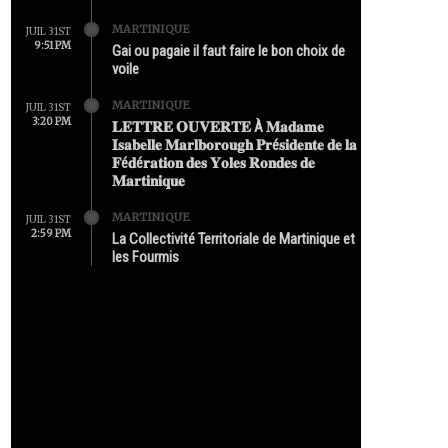
MARTINIQUE
JUIL 31ST
9:51 PM
Gai ou pagaie il faut faire le bon choix de
voile
MARTINIQUE
JUIL 31ST
3:20 PM
𝐋𝐄𝐓𝐓𝐑𝐄 𝐎𝐔𝐕𝐄𝐑𝐓𝐄 À 𝐌𝐚𝐝𝐚𝐦𝐞
𝐈𝐬𝐚𝐛𝐞𝐥𝐥𝐞 𝐌𝐚𝐫𝐥𝐛𝐨𝐫𝐨𝐮𝐠𝐡 𝐏𝐫é𝐬𝐢𝐝𝐞𝐧𝐭𝐞 𝐝𝐞 𝐥𝐚
𝐅é𝐝é𝐫𝐚𝐭𝐢𝐨𝐧 𝐝𝐞𝐬 𝐘𝐨𝐥𝐞𝐬 𝐑𝐨𝐧𝐝𝐞𝐬 𝐝𝐞
𝐌𝐚𝐫𝐭𝐢𝐧𝐢𝐪𝐮𝐞
MARTINIQUE
JUIL 31ST
2:59 PM
La Collectivité Territoriale de Martinique et
les Fourmis