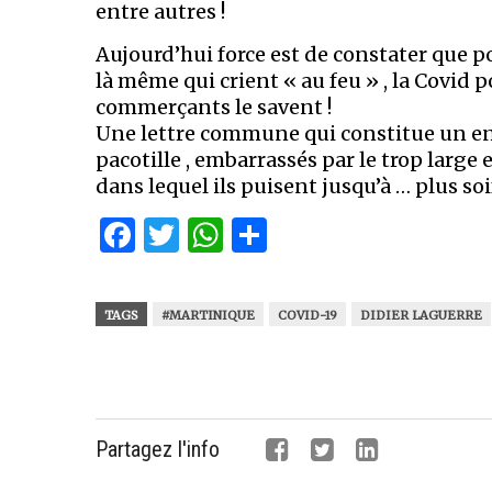
entre autres !
Aujourd’hui force est de constater que p
là même qui crient « au feu » , la Covid p
commerçants le savent !
Une lettre commune qui constitue un e
pacotille , embarrassés par le trop large 
dans lequel ils puisent jusqu’à … plus soif
Facebook
Twitter
WhatsApp
Partager
TAGS
#MARTINIQUE
COVID-19
DIDIER LAGUERRE
Partagez l'info