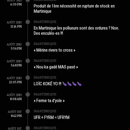
AOÛT 3RD
6:30 PM
Produit de 1ère nécessité en rupture de stock en
Martinique
MARTINIQUE
AOÛT 2ND
11:14 PM
En Martinique les pollueurs sont des ordures ? Non.
Des enculés-es !!!
MARTINIQUE
AOÛT 2ND
5:56 PM
« Mérine rivers to cross »
MARTINIQUE
AOÛT 2ND
5:48 PM
« Nou ka gadé MAS pasé »
MARTINIQUE
AOÛT 2ND
12:05 PM
LOÏC KOKÉ YO !!!
MARTINIQUE
AOÛT 2ND
8:08 AM
« Ferme ta d’yole »
MARTINIQUE
AOÛT 1ST
8:42 PM
UFR + FYRM = UFRYM
MARTINIQUE
AOÛT 1ST