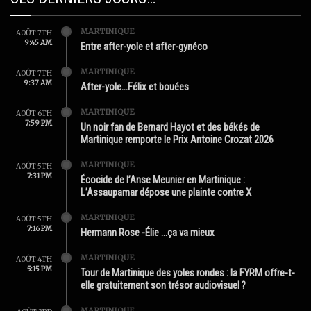
MARTINIQUE
AOÛT 7TH
9:45 AM
Entre after-yole et after-gynéco
MARTINIQUE
AOÛT 7TH
9:37 AM
After-yole…Félix et bouées
MARTINIQUE
AOÛT 6TH
7:59 PM
Un noir fan de Bernard Hayot et des békés de
Martinique remporte le Prix Antoine Crozat 2026
MARTINIQUE
AOÛT 5TH
7:31 PM
Écocide de l’Anse Meunier en Martinique :
L’Assaupamar dépose une plainte contre X
MARTINIQUE
AOÛT 5TH
7:16 PM
Hermann Rose -Élie …ça va mieux
MARTINIQUE
AOÛT 4TH
5:15 PM
Tour de Martinique des yoles rondes : la FYRM offre-t-
elle gratuitement son trésor audiovisuel ?
MARTINIQUE