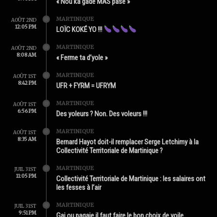
« Nou ka gadé MAS pasé »
MARTINIQUE
AOÛT 2ND
12:05 PM
LOÏC KOKÉ YO !!!
MARTINIQUE
AOÛT 2ND
8:08 AM
« Ferme ta d’yole »
MARTINIQUE
AOÛT 1ST
8:42 PM
UFR + FYRM = UFRYM
MARTINIQUE
AOÛT 1ST
6:56 PM
Des yoleurs ? Non. Des voleurs !!!
MARTINIQUE
AOÛT 1ST
8:35 AM
Bernard Hayot doit-il remplacer Serge Letchimy à la
Collectivité Territoriale de Martinique ?
MARTINIQUE
JUIL 31ST
11:05 PM
Collectivité Territoriale de Martinique : les salaires ont
les fesses à l’air
MARTINIQUE
JUIL 31ST
9:51 PM
Gai ou pagaie il faut faire le bon choix de voile