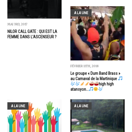
A LA UNE
MAI 3RD, 2017
NILOR CALL GATE : QUI EST LA
FEMME DANS L’ASCENSEUR ?
FÉVRIER 11TH, 2018
Le groupe « Dum Band Brass »
au Carnaval de la Martinique
high high
atansyon...
A LA UNE
A LA UNE