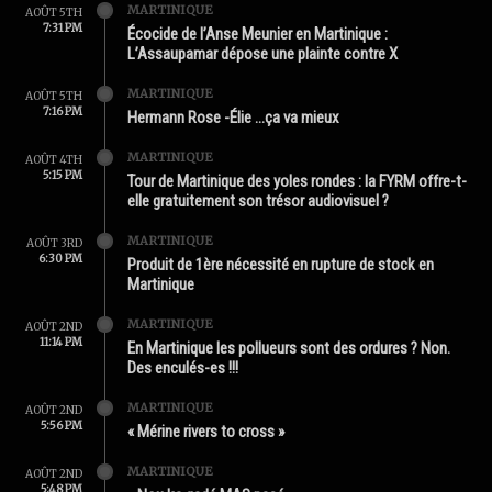
MARTINIQUE
AOÛT 5TH
7:31 PM
Écocide de l’Anse Meunier en Martinique :
L’Assaupamar dépose une plainte contre X
MARTINIQUE
AOÛT 5TH
7:16 PM
Hermann Rose -Élie …ça va mieux
MARTINIQUE
AOÛT 4TH
5:15 PM
Tour de Martinique des yoles rondes : la FYRM offre-t-
elle gratuitement son trésor audiovisuel ?
MARTINIQUE
AOÛT 3RD
6:30 PM
Produit de 1ère nécessité en rupture de stock en
Martinique
MARTINIQUE
AOÛT 2ND
11:14 PM
En Martinique les pollueurs sont des ordures ? Non.
Des enculés-es !!!
MARTINIQUE
AOÛT 2ND
5:56 PM
« Mérine rivers to cross »
MARTINIQUE
AOÛT 2ND
5:48 PM