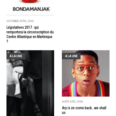
OCTOBRE 20TH, 2016
Législatives 2017 : qui
remportera la circonscription du
Centre Atlantique en Martinique
?
A LA UNE
A LA UNE
AOÛT 4TH, 2018
Ary is ze come back...we shall
us