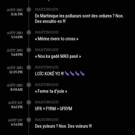
MARTINIQUE
AOÛT 2ND
11:14 PM
En Martinique les pollueurs sont des ordures ? Non.
Des enculés-es !!!
MARTINIQUE
AOÛT 2ND
5:56 PM
« Mérine rivers to cross »
MARTINIQUE
AOÛT 2ND
5:48 PM
« Nou ka gadé MAS pasé »
MARTINIQUE
AOÛT 2ND
12:05 PM
LOÏC KOKÉ YO !!!
MARTINIQUE
AOÛT 2ND
8:08 AM
« Ferme ta d’yole »
MARTINIQUE
AOÛT 1ST
8:42 PM
UFR + FYRM = UFRYM
MARTINIQUE
AOÛT 1ST
6:56 PM
Des yoleurs ? Non. Des voleurs !!!