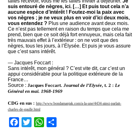
faites recevoir, vous me les faites inviter à déjeuner.
Je
suis entouré de nègres, ici. […] Et puis tout cela n’a
aucune espèce d’intérêt ! Foutez-moi la paix avec
vos nègres ; je ne veux plus en voir d’ici deux mois,
vous entendez ?
Plus une audience avant deux mois.
Ce n’est pas tellement en raison du temps que cela me
prend, bien que ce soit déjà fort ennuyeux, mais cela fait
très mauvais effet à l’extérieur : on ne voit que des
nègres, tous les jours, à l’Élysée. Et puis je vous assure
que c’est sans intérêt.
— Jacques Foccart :
Sans intérêt, mon général ? C’est vite dit, car c’est un
appui considérable pour la politique extérieure de la
France…
Source :
Jacques Foccart.
Journal de l’Elysée
, t. 2 :
Le
Général en mai. 1968-1969
CDG en sus :
http://www.bondamanjak.com/a-la-une/4434-ainsi-parlait-
charles-de-gaulle.html
Facebook
Twitter
WhatsApp
Partager