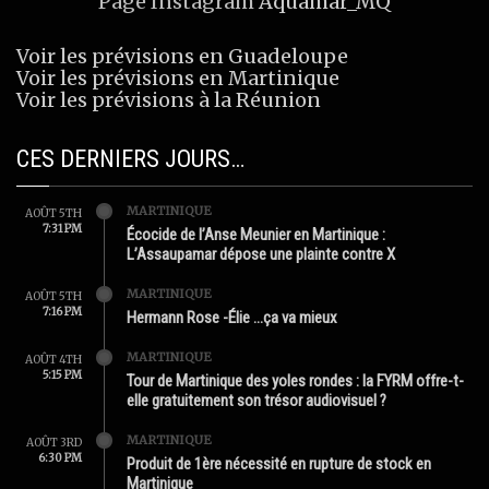
Page Instagram
Aquamar_MQ
Voir les prévisions en Guadeloupe
Voir les prévisions en Martinique
Voir les prévisions à la Réunion
CES DERNIERS JOURS…
MARTINIQUE
AOÛT 5TH
7:31 PM
Écocide de l’Anse Meunier en Martinique :
L’Assaupamar dépose une plainte contre X
MARTINIQUE
AOÛT 5TH
7:16 PM
Hermann Rose -Élie …ça va mieux
MARTINIQUE
AOÛT 4TH
5:15 PM
Tour de Martinique des yoles rondes : la FYRM offre-t-
elle gratuitement son trésor audiovisuel ?
MARTINIQUE
AOÛT 3RD
6:30 PM
Produit de 1ère nécessité en rupture de stock en
Martinique