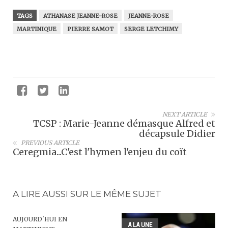
TAGS
ATHANASE JEANNE-ROSE
JEANNE-ROSE
MARTINIQUE
PIERRE SAMOT
SERGE LETCHIMY
NEXT ARTICLE
TCSP : Marie-Jeanne démasque Alfred et
décapsule Didier
PREVIOUS ARTICLE
Ceregmia...C'est l'hymen l'enjeu du coït
A LIRE AUSSI SUR LE MÊME SUJET
AUJOURD'HUI EN
A LA UNE