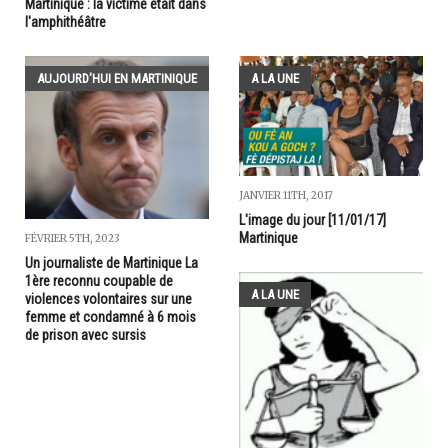
Martinique : la victime était dans
l'amphithéâtre
AUJOURD'HUI EN MARTINIQUE
A LA UNE
JANVIER 11TH, 2017
L'image du jour [11/01/17]
Martinique
FÉVRIER 5TH, 2023
Un journaliste de Martinique La
1ère reconnu coupable de
A LA UNE
violences volontaires sur une
femme et condamné à 6 mois
de prison avec sursis