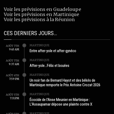
Voir les prévisions en Guadeloupe
Voir les prévisions en Martinique
Voir les prévisions à la Réunion
CES DERNIERS JOURS…
MARTINIQUE
AOÛT 7TH
9:45 AM
Entre after-yole et after-gynéco
MARTINIQUE
AOÛT 7TH
9:37 AM
After-yole…Félix et bouées
MARTINIQUE
AOÛT 6TH
7:59 PM
Un noir fan de Bernard Hayot et des békés de
Martinique remporte le Prix Antoine Crozat 2026
MARTINIQUE
AOÛT 5TH
7:31 PM
Écocide de l’Anse Meunier en Martinique :
L’Assaupamar dépose une plainte contre X
MARTINIQUE