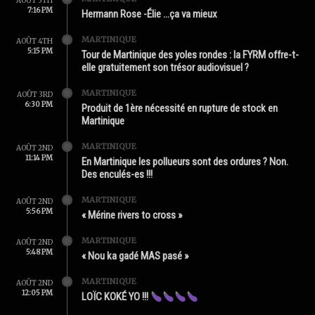
AOÛT 5TH
7:16 PM
Hermann Rose -Élie …ça va mieux
MARTINIQUE
AOÛT 4TH
5:15 PM
Tour de Martinique des yoles rondes : la FYRM offre-t-
elle gratuitement son trésor audiovisuel ?
MARTINIQUE
AOÛT 3RD
6:30 PM
Produit de 1ère nécessité en rupture de stock en
Martinique
MARTINIQUE
AOÛT 2ND
11:14 PM
En Martinique les pollueurs sont des ordures ? Non.
Des enculés-es !!!
MARTINIQUE
AOÛT 2ND
5:56 PM
« Mérine rivers to cross »
MARTINIQUE
AOÛT 2ND
5:48 PM
« Nou ka gadé MAS pasé »
MARTINIQUE
AOÛT 2ND
12:05 PM
LOÏC KOKÉ YO !!!