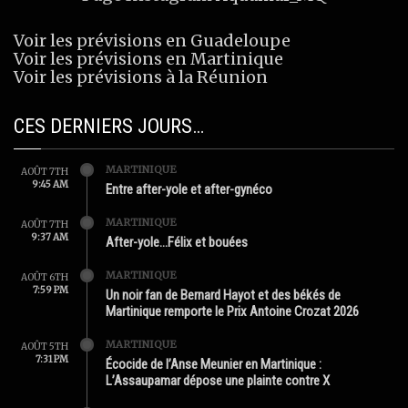
Voir les prévisions en Guadeloupe
Voir les prévisions en Martinique
Voir les prévisions à la Réunion
CES DERNIERS JOURS…
MARTINIQUE
AOÛT 7TH
9:45 AM
Entre after-yole et after-gynéco
MARTINIQUE
AOÛT 7TH
9:37 AM
After-yole…Félix et bouées
MARTINIQUE
AOÛT 6TH
7:59 PM
Un noir fan de Bernard Hayot et des békés de
Martinique remporte le Prix Antoine Crozat 2026
MARTINIQUE
AOÛT 5TH
7:31 PM
Écocide de l’Anse Meunier en Martinique :
L’Assaupamar dépose une plainte contre X