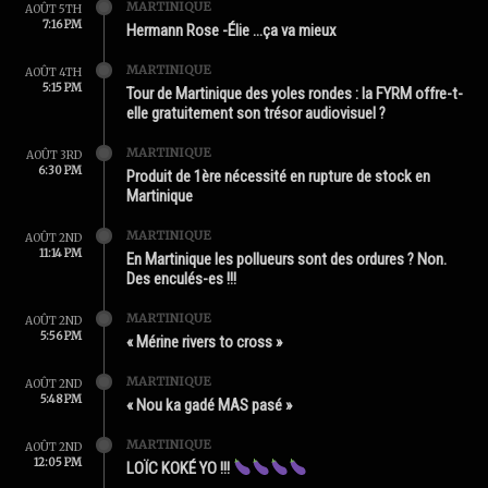
MARTINIQUE
AOÛT 5TH
7:16 PM
Hermann Rose -Élie …ça va mieux
MARTINIQUE
AOÛT 4TH
5:15 PM
Tour de Martinique des yoles rondes : la FYRM offre-t-
elle gratuitement son trésor audiovisuel ?
MARTINIQUE
AOÛT 3RD
6:30 PM
Produit de 1ère nécessité en rupture de stock en
Martinique
MARTINIQUE
AOÛT 2ND
11:14 PM
En Martinique les pollueurs sont des ordures ? Non.
Des enculés-es !!!
MARTINIQUE
AOÛT 2ND
5:56 PM
« Mérine rivers to cross »
MARTINIQUE
AOÛT 2ND
5:48 PM
« Nou ka gadé MAS pasé »
MARTINIQUE
AOÛT 2ND
12:05 PM
LOÏC KOKÉ YO !!!