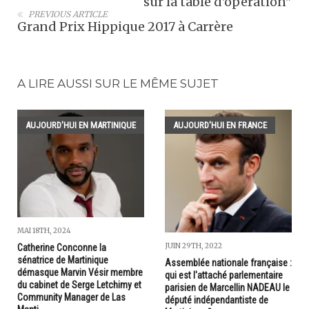
sur la table d'opération"
PREVIOUS ARTICLE
Grand Prix Hippique 2017 à Carrère
A LIRE AUSSI SUR LE MÊME SUJET
AUJOURD'HUI EN MARTINIQUE
AUJOURD'HUI EN FRANCE
MAI 18TH, 2024
JUIN 29TH, 2022
Catherine Conconne la
sénatrice de Martinique
Assemblée nationale française :
démasque Marvin Vésir membre
qui est l'attaché parlementaire
du cabinet de Serge Letchimy et
parisien de Marcellin NADEAU le
Community Manager de Las
député indépendantiste de