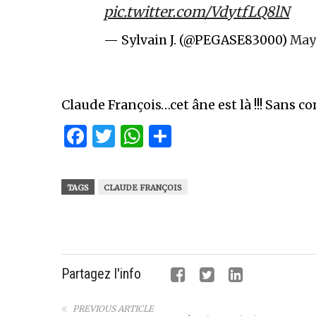
pic.twitter.com/VdytfLQ8lN
— Sylvain J. (@PEGASE83000)
May
Claude François…cet âne est là !!! Sans
Facebook
Twitter
WhatsApp
Partager
TAGS
CLAUDE FRANÇOIS
Partagez l'info
PREVIOUS ARTICLE