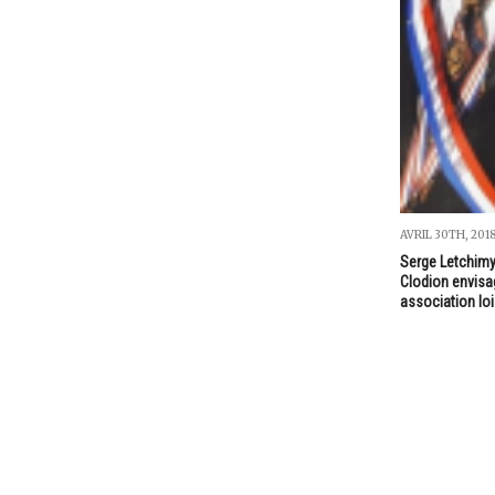
AVRIL 30TH, 201
Serge Letchimy,
Clodion envisa
association lo