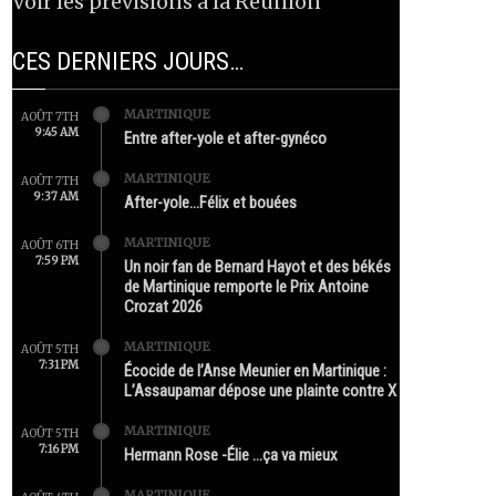
Voir les prévisions à la Réunion
CES DERNIERS JOURS…
MARTINIQUE
AOÛT 7TH
9:45 AM
Entre after-yole et after-gynéco
MARTINIQUE
AOÛT 7TH
9:37 AM
After-yole…Félix et bouées
MARTINIQUE
AOÛT 6TH
7:59 PM
Un noir fan de Bernard Hayot et des békés
de Martinique remporte le Prix Antoine
Crozat 2026
MARTINIQUE
AOÛT 5TH
7:31 PM
Écocide de l’Anse Meunier en Martinique :
L’Assaupamar dépose une plainte contre X
MARTINIQUE
AOÛT 5TH
7:16 PM
Hermann Rose -Élie …ça va mieux
MARTINIQUE