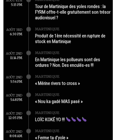
AOÛT 4TH
5:15 PM
Tour de Martinique des yoles rondes : la
FYRM offre-t-elle gratuitement son trésor
audiovisuel ?
MARTINIQUE
AOÛT 3RD
6:30 PM
Produit de 1ère nécessité en rupture de
stock en Martinique
MARTINIQUE
AOÛT 2ND
11:14 PM
En Martinique les pollueurs sont des
ordures ? Non. Des enculés-es !!!
MARTINIQUE
AOÛT 2ND
5:56 PM
« Mérine rivers to cross »
MARTINIQUE
AOÛT 2ND
5:48 PM
« Nou ka gadé MAS pasé »
MARTINIQUE
AOÛT 2ND
12:05 PM
LOÏC KOKÉ YO !!!
MARTINIQUE
AOÛT 2ND
8:08 AM
« Ferme ta d’yole »