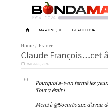
MARTINIQUE
GUADELOUPE
Home
France
Claude François…cet ân
MAI 22ND, 2026
Pourquoi a-t-on fermé les yeux 
Tout y était !
Merci à
@SoeurFoune
d'avoir dé