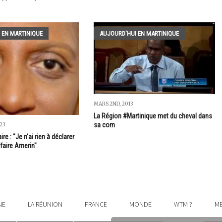
 EN MARTINIQUE
AUJOURD'HUI EN MARTINIQUE
MARS 2ND, 2013
La Région #Martinique met du cheval dans
sa com
023
e : "Je n'ai rien à déclarer
faire Arnerin"
NE
LA RÉUNION
FRANCE
MONDE
WTM ?
ME