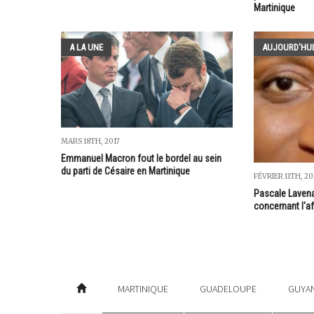
Martinique
A LA UNE
AUJOURD'HUI
MARS 18TH, 2017
Emmanuel Macron fout le bordel au sein
du parti de Césaire en Martinique
FÉVRIER 11TH, 2
Pascale Lavenair
concernant l'af
MARTINIQUE
GUADELOUPE
GUYA