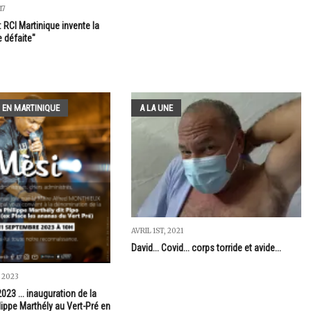
17
 RCI Martinique invente la
e défaite"
 EN MARTINIQUE
A LA UNE
AVRIL 1ST, 2021
David... Covid... corps torride et avide...
 2023
23 ... inauguration de la
ippe Marthély au Vert-Pré en