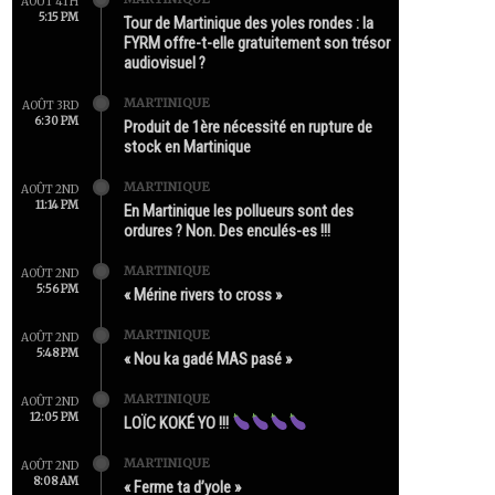
AOÛT 4TH
5:15 PM
Tour de Martinique des yoles rondes : la
FYRM offre-t-elle gratuitement son trésor
audiovisuel ?
MARTINIQUE
AOÛT 3RD
6:30 PM
Produit de 1ère nécessité en rupture de
stock en Martinique
MARTINIQUE
AOÛT 2ND
11:14 PM
En Martinique les pollueurs sont des
ordures ? Non. Des enculés-es !!!
MARTINIQUE
AOÛT 2ND
5:56 PM
« Mérine rivers to cross »
MARTINIQUE
AOÛT 2ND
5:48 PM
« Nou ka gadé MAS pasé »
MARTINIQUE
AOÛT 2ND
12:05 PM
LOÏC KOKÉ YO !!!
MARTINIQUE
AOÛT 2ND
8:08 AM
« Ferme ta d’yole »