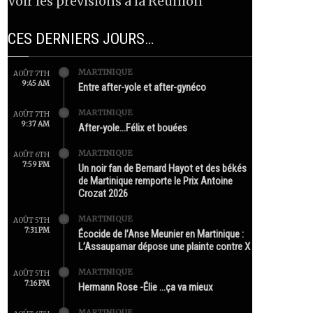
Voir les prévisions à la Réunion
CES DERNIERS JOURS…
MARTINIQUE
AOÛT 7TH
9:45 AM
Entre after-yole et after-gynéco
MARTINIQUE
AOÛT 7TH
9:37 AM
After-yole…Félix et bouées
MARTINIQUE
AOÛT 6TH
7:59 PM
Un noir fan de Bernard Hayot et des békés
de Martinique remporte le Prix Antoine
Crozat 2026
MARTINIQUE
AOÛT 5TH
7:31 PM
Écocide de l’Anse Meunier en Martinique :
L’Assaupamar dépose une plainte contre X
MARTINIQUE
AOÛT 5TH
7:16 PM
Hermann Rose -Élie …ça va mieux
MARTINIQUE