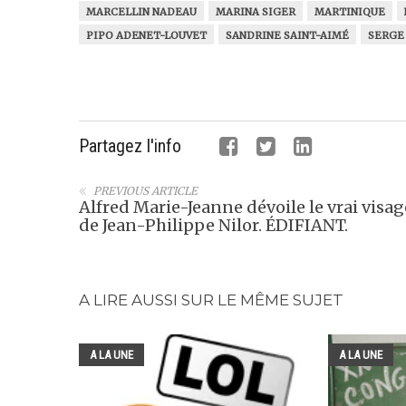
MARCELLIN NADEAU
MARINA SIGER
MARTINIQUE
PIPO ADENET-LOUVET
SANDRINE SAINT-AIMÉ
SERGE
Partagez l'info
PREVIOUS ARTICLE
Alfred Marie-Jeanne dévoile le vrai visag
de Jean-Philippe Nilor. ÉDIFIANT.
A LIRE AUSSI SUR LE MÊME SUJET
A LA UNE
A LA UNE