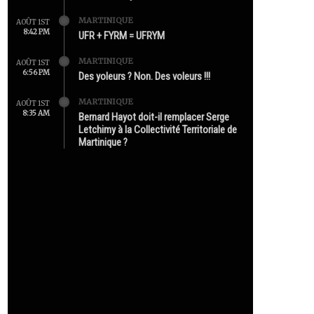
MARTINIQUE
AOÛT 1ST
8:42 PM
UFR + FYRM = UFRYM
MARTINIQUE
AOÛT 1ST
6:56 PM
Des yoleurs ? Non. Des voleurs !!!
MARTINIQUE
AOÛT 1ST
8:35 AM
Bernard Hayot doit-il remplacer Serge
Letchimy à la Collectivité Territoriale de
Martinique ?