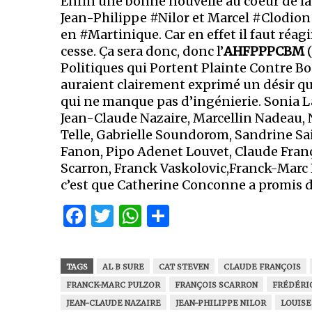
Enfin une bonne nouvelle au coeur de la
Jean-Philippe #Nilor et Marcel #Clodion
en #Martinique. Car en effet il faut réag
cesse. Ça sera donc, donc l’
AHFPPPCBM
(
Politiques qui Portent Plainte Contre 
auraient clairement exprimé un désir q
qui ne manque pas d’ingénierie. Sonia 
Jean-Claude Nazaire, Marcellin Nadeau,
Telle, Gabrielle Soundorom, Sandrine Sa
Fanon, Pipo Adenet Louvet, Claude Franço
Scarron, Franck Vaskolovic,Franck-Marc Pu
c’est que Catherine Conconne a promis d
Facebook
Twitter
WhatsApp
Partager
TAGS
AL B SURE
CAT STEVEN
CLAUDE FRANÇOIS
FRANCK-MARC PULZOR
FRANÇOIS SCARRON
FRÉDÉRI
JEAN-CLAUDE NAZAIRE
JEAN-PHILIPPE NILOR
LOUISE