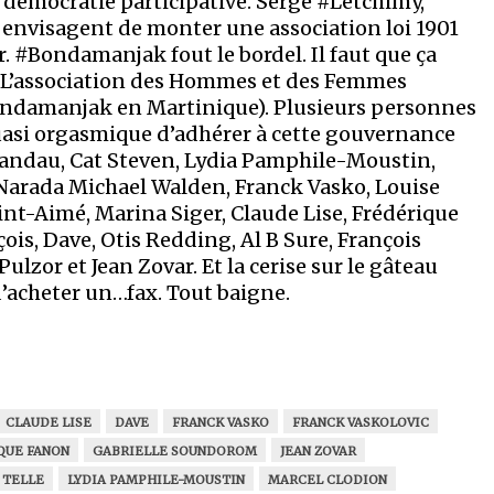
 démocratie participative. Serge #Letchimy,
 envisagent de monter une association loi 1901
ir. #Bondamanjak fout le bordel. Il faut que ça
L’association des Hommes et des Femmes
Bondamanjak en Martinique). Plusieurs personnes
uasi orgasmique d’adhérer à cette gouvernance
Landau, Cat Steven, Lydia Pamphile-Moustin,
 Narada Michael Walden, Franck Vasko, Louise
int-Aimé, Marina Siger, Claude Lise, Frédérique
is, Dave, Otis Redding, Al B Sure, François
lzor et Jean Zovar. Et la cerise sur le gâteau
’acheter un…fax. Tout baigne.
CLAUDE LISE
DAVE
FRANCK VASKO
FRANCK VASKOLOVIC
QUE FANON
GABRIELLE SOUNDOROM
JEAN ZOVAR
 TELLE
LYDIA PAMPHILE-MOUSTIN
MARCEL CLODION