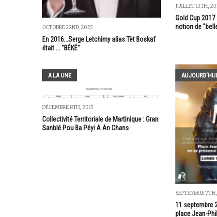
JUILLET 13TH, 20
Gold Cup 2017 :
notion de "bell
OCTOBRE 22ND, 2025
En 2016...Serge Letchimy alias Tèt Boskaf
était ... "BÉKÉ"
A LA UNE
AUJOURD'HUI
DÉCEMBRE 8TH, 2015
Collectivité Territoriale de Martinique : Gran
Sanblé Pou Ba Péyi A An Chans
SEPTEMBRE 7TH,
11 septembre 20
place Jean-Phil