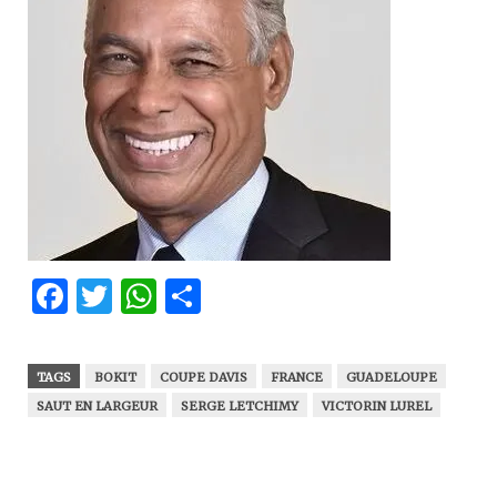
Facebook
Twitter
WhatsApp
Partager
TAGS
BOKIT
COUPE DAVIS
FRANCE
GUADELOUPE
SAUT EN LARGEUR
SERGE LETCHIMY
VICTORIN LUREL