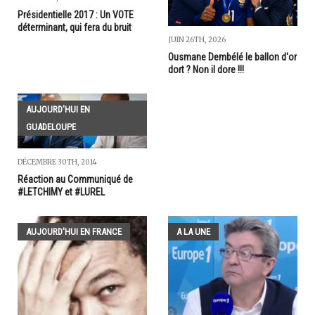
Présidentielle 2017 : Un VOTE
déterminant, qui fera du bruit
JUIN 26TH, 2026
Ousmane Dembélé le ballon d'or
dort ? Non il dore !!!
AUJOURD'HUI EN
GUADELOUPE
DÉCEMBRE 30TH, 2014
Réaction au Communiqué de
#LETCHIMY et #LUREL
AUJOURD'HUI EN FRANCE
A LA UNE