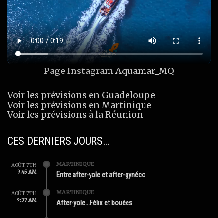
Page Instagram
Aquamar_MQ
Voir les prévisions en Guadeloupe
Voir les prévisions en Martinique
Voir les prévisions à la Réunion
CES DERNIERS JOURS…
MARTINIQUE
AOÛT 7TH
9:45 AM
Entre after-yole et after-gynéco
MARTINIQUE
AOÛT 7TH
9:37 AM
After-yole…Félix et bouées