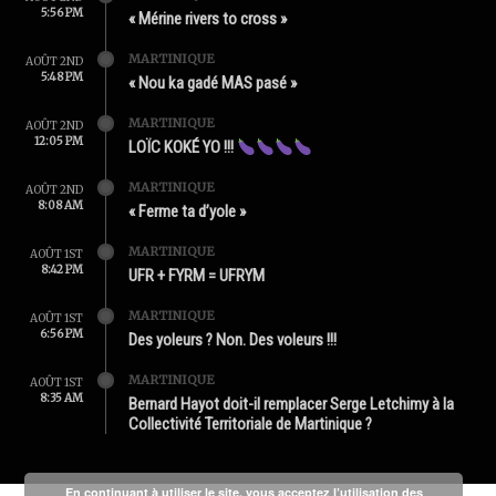
5:56 PM
« Mérine rivers to cross »
MARTINIQUE
AOÛT 2ND
5:48 PM
« Nou ka gadé MAS pasé »
MARTINIQUE
AOÛT 2ND
12:05 PM
LOÏC KOKÉ YO !!!
MARTINIQUE
AOÛT 2ND
8:08 AM
« Ferme ta d’yole »
MARTINIQUE
AOÛT 1ST
8:42 PM
UFR + FYRM = UFRYM
MARTINIQUE
AOÛT 1ST
6:56 PM
Des yoleurs ? Non. Des voleurs !!!
MARTINIQUE
AOÛT 1ST
8:35 AM
Bernard Hayot doit-il remplacer Serge Letchimy à la
Collectivité Territoriale de Martinique ?
En continuant à utiliser le site, vous acceptez l’utilisation des