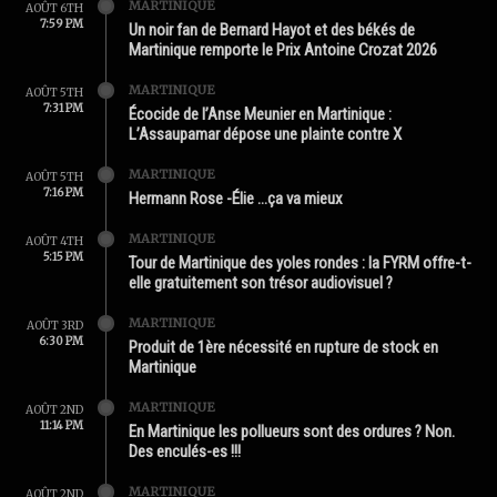
MARTINIQUE
AOÛT 6TH
7:59 PM
Un noir fan de Bernard Hayot et des békés de
Martinique remporte le Prix Antoine Crozat 2026
MARTINIQUE
AOÛT 5TH
7:31 PM
Écocide de l’Anse Meunier en Martinique :
L’Assaupamar dépose une plainte contre X
MARTINIQUE
AOÛT 5TH
7:16 PM
Hermann Rose -Élie …ça va mieux
MARTINIQUE
AOÛT 4TH
5:15 PM
Tour de Martinique des yoles rondes : la FYRM offre-t-
elle gratuitement son trésor audiovisuel ?
MARTINIQUE
AOÛT 3RD
6:30 PM
Produit de 1ère nécessité en rupture de stock en
Martinique
MARTINIQUE
AOÛT 2ND
11:14 PM
En Martinique les pollueurs sont des ordures ? Non.
Des enculés-es !!!
MARTINIQUE
AOÛT 2ND