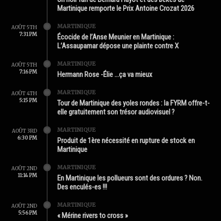
Martinique remporte le Prix Antoine Crozat 2026
MARTINIQUE
AOÛT 5TH
7:31 PM
Écocide de l’Anse Meunier en Martinique :
L’Assaupamar dépose une plainte contre X
MARTINIQUE
AOÛT 5TH
7:16 PM
Hermann Rose -Élie …ça va mieux
MARTINIQUE
AOÛT 4TH
5:15 PM
Tour de Martinique des yoles rondes : la FYRM offre-t-
elle gratuitement son trésor audiovisuel ?
MARTINIQUE
AOÛT 3RD
6:30 PM
Produit de 1ère nécessité en rupture de stock en
Martinique
MARTINIQUE
AOÛT 2ND
11:14 PM
En Martinique les pollueurs sont des ordures ? Non.
Des enculés-es !!!
MARTINIQUE
AOÛT 2ND
5:56 PM
« Mérine rivers to cross »