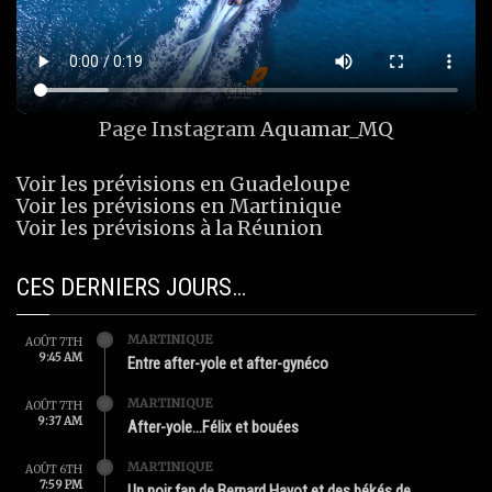
Page Instagram
Aquamar_MQ
Voir les prévisions en Guadeloupe
Voir les prévisions en Martinique
Voir les prévisions à la Réunion
CES DERNIERS JOURS…
MARTINIQUE
AOÛT 7TH
9:45 AM
Entre after-yole et after-gynéco
MARTINIQUE
AOÛT 7TH
9:37 AM
After-yole…Félix et bouées
MARTINIQUE
AOÛT 6TH
7:59 PM
Un noir fan de Bernard Hayot et des békés de