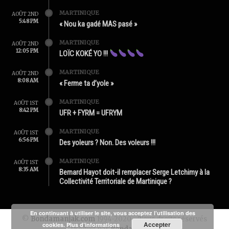
MARTINIQUE
AOÛT 2ND
5:48 PM
« Nou ka gadé MAS pasé »
MARTINIQUE
AOÛT 2ND
12:05 PM
LOÏC KOKÉ YO !!!
MARTINIQUE
AOÛT 2ND
8:08 AM
« Ferme ta d’yole »
MARTINIQUE
AOÛT 1ST
8:42 PM
UFR + FYRM = UFRYM
MARTINIQUE
AOÛT 1ST
6:56 PM
Des yoleurs ? Non. Des voleurs !!!
MARTINIQUE
AOÛT 1ST
8:35 AM
Bernard Hayot doit-il remplacer Serge Letchimy à la
Collectivité Territoriale de Martinique ?
En continuant à utiliser le site, vous acceptez l’utilisation des
©
Bondamanjak.com
1994-2020 - Tous droits réservés
Accepter
cookies.
Plus d’informations