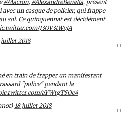
de
#Macron
,
#AlexandreBenalla
, présent
 avec un casque de policier, qui frappe
 au sol. Ce quinquennat est décidément
ic.twitter.com/J3OV3tWvJA
 juillet 2018
é en train de frapper un manifestant
rassard "police" pendant la
pic.twitter.com/aYWtgT5Oe4
anot)
18 juillet 2018