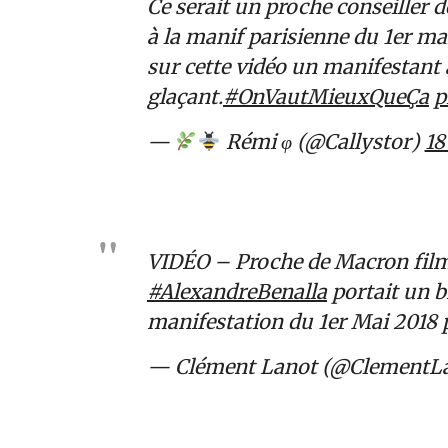
Ce serait un proche conseiller 
à la manif parisienne du 1er mai
sur cette vidéo un manifestant
glaçant.
#OnVautMieuxQueÇa
p
—
Rémi φ (@Callystor)
18
VIDÉO – Proche de Macron film
#AlexandreBenalla
portait un b
manifestation du 1er Mai 2018
— Clément Lanot (@ClementL