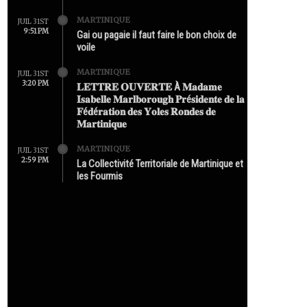
MARTINIQUE
JUIL 31ST
9:51 PM
Gai ou pagaie il faut faire le bon choix de
voile
MARTINIQUE
JUIL 31ST
3:20 PM
𝐋𝐄𝐓𝐓𝐑𝐄 𝐎𝐔𝐕𝐄𝐑𝐓𝐄 À 𝐌𝐚𝐝𝐚𝐦𝐞
𝐈𝐬𝐚𝐛𝐞𝐥𝐥𝐞 𝐌𝐚𝐫𝐥𝐛𝐨𝐫𝐨𝐮𝐠𝐡 𝐏𝐫é𝐬𝐢𝐝𝐞𝐧𝐭𝐞 𝐝𝐞 𝐥𝐚
𝐅é𝐝é𝐫𝐚𝐭𝐢𝐨𝐧 𝐝𝐞𝐬 𝐘𝐨𝐥𝐞𝐬 𝐑𝐨𝐧𝐝𝐞𝐬 𝐝𝐞
𝐌𝐚𝐫𝐭𝐢𝐧𝐢𝐪𝐮𝐞
MARTINIQUE
JUIL 31ST
2:59 PM
La Collectivité Territoriale de Martinique et
les Fourmis