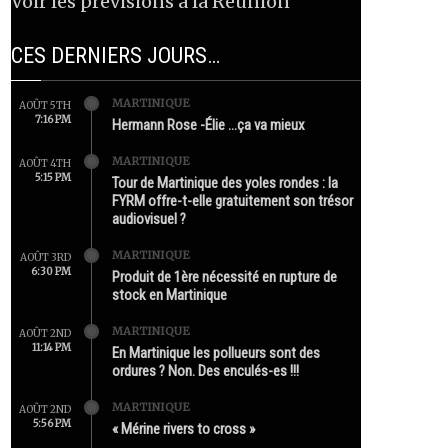
Voir les prévisions à la Réunion
CES DERNIERS JOURS…
MARTINIQUE
AOÛT 5TH
7:16 PM
Hermann Rose -Élie …ça va mieux
MARTINIQUE
AOÛT 4TH
5:15 PM
Tour de Martinique des yoles rondes : la
FYRM offre-t-elle gratuitement son trésor
audiovisuel ?
MARTINIQUE
AOÛT 3RD
6:30 PM
Produit de 1ère nécessité en rupture de
stock en Martinique
MARTINIQUE
AOÛT 2ND
11:14 PM
En Martinique les pollueurs sont des
ordures ? Non. Des enculés-es !!!
MARTINIQUE
AOÛT 2ND
5:56 PM
« Mérine rivers to cross »