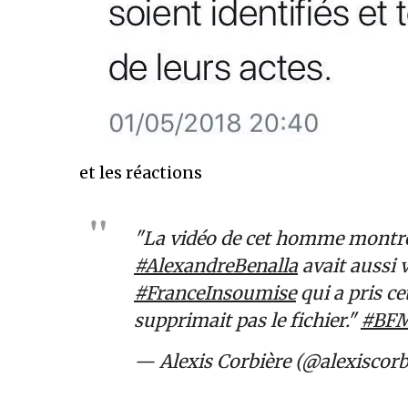
et les réactions
"La vidéo de cet homme montre 
#AlexandreBenalla
avait aussi 
#FranceInsoumise
qui a pris cet
supprimait pas le fichier."
#BF
— Alexis Corbière (@alexiscorb