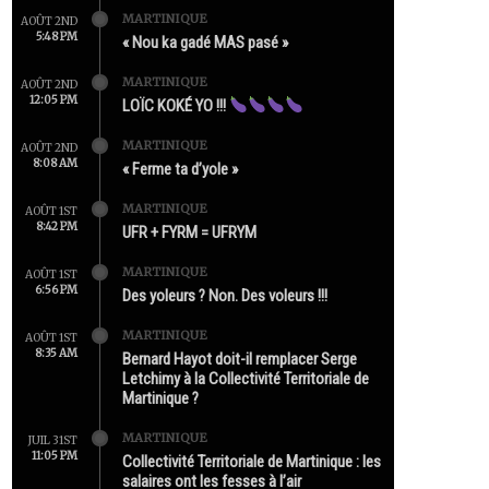
MARTINIQUE
AOÛT 2ND
5:48 PM
« Nou ka gadé MAS pasé »
MARTINIQUE
AOÛT 2ND
12:05 PM
LOÏC KOKÉ YO !!!
MARTINIQUE
AOÛT 2ND
8:08 AM
« Ferme ta d’yole »
MARTINIQUE
AOÛT 1ST
8:42 PM
UFR + FYRM = UFRYM
MARTINIQUE
AOÛT 1ST
6:56 PM
Des yoleurs ? Non. Des voleurs !!!
MARTINIQUE
AOÛT 1ST
8:35 AM
Bernard Hayot doit-il remplacer Serge
Letchimy à la Collectivité Territoriale de
Martinique ?
MARTINIQUE
JUIL 31ST
11:05 PM
Collectivité Territoriale de Martinique : les
salaires ont les fesses à l’air