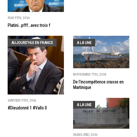
MAI 9TH, 2016
Platini...pfff...avec trois f
AUJOURD'HUI EN FRANCE
A LA UNE
NOVEMBRE 7TH, 2018
De l'incompétence crasse en
Martinique
JANVIER 9TH, 2014
A LA UNE
#Dieudonné 1 #Valls 0
MARS 2ND, 2016