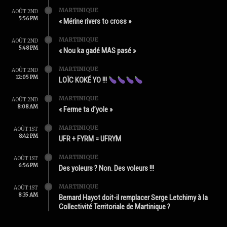
MARTINIQUE
AOÛT 2ND
5:56 PM
« Mérine rivers to cross »
MARTINIQUE
AOÛT 2ND
5:48 PM
« Nou ka gadé MAS pasé »
MARTINIQUE
AOÛT 2ND
12:05 PM
LOÏC KOKÉ YO !!!
MARTINIQUE
AOÛT 2ND
8:08 AM
« Ferme ta d’yole »
MARTINIQUE
AOÛT 1ST
8:42 PM
UFR + FYRM = UFRYM
MARTINIQUE
AOÛT 1ST
6:56 PM
Des yoleurs ? Non. Des voleurs !!!
MARTINIQUE
AOÛT 1ST
8:35 AM
Bernard Hayot doit-il remplacer Serge Letchimy à la
Collectivité Territoriale de Martinique ?