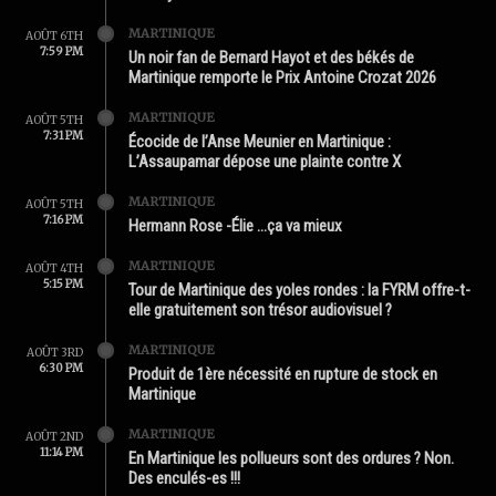
MARTINIQUE
AOÛT 6TH
7:59 PM
Un noir fan de Bernard Hayot et des békés de
Martinique remporte le Prix Antoine Crozat 2026
MARTINIQUE
AOÛT 5TH
7:31 PM
Écocide de l’Anse Meunier en Martinique :
L’Assaupamar dépose une plainte contre X
MARTINIQUE
AOÛT 5TH
7:16 PM
Hermann Rose -Élie …ça va mieux
MARTINIQUE
AOÛT 4TH
5:15 PM
Tour de Martinique des yoles rondes : la FYRM offre-t-
elle gratuitement son trésor audiovisuel ?
MARTINIQUE
AOÛT 3RD
6:30 PM
Produit de 1ère nécessité en rupture de stock en
Martinique
MARTINIQUE
AOÛT 2ND
11:14 PM
En Martinique les pollueurs sont des ordures ? Non.
Des enculés-es !!!