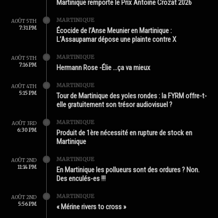
Martinique remporte le Prix Antoine Crozat 2026
MARTINIQUE
AOÛT 5TH
7:31 PM
Écocide de l’Anse Meunier en Martinique :
L’Assaupamar dépose une plainte contre X
MARTINIQUE
AOÛT 5TH
7:16 PM
Hermann Rose -Élie …ça va mieux
MARTINIQUE
AOÛT 4TH
5:15 PM
Tour de Martinique des yoles rondes : la FYRM offre-t-
elle gratuitement son trésor audiovisuel ?
MARTINIQUE
AOÛT 3RD
6:30 PM
Produit de 1ère nécessité en rupture de stock en
Martinique
MARTINIQUE
AOÛT 2ND
11:14 PM
En Martinique les pollueurs sont des ordures ? Non.
Des enculés-es !!!
MARTINIQUE
AOÛT 2ND
5:56 PM
« Mérine rivers to cross »