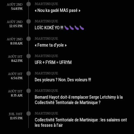
MARTINIQUE
AOÛT 2ND
5:48 PM
« Nou ka gadé MAS pasé »
MARTINIQUE
AOÛT 2ND
12:05 PM
LOÏC KOKÉ YO !!!
MARTINIQUE
AOÛT 2ND
8:08 AM
« Ferme ta d’yole »
MARTINIQUE
AOÛT 1ST
8:42 PM
UFR + FYRM = UFRYM
MARTINIQUE
AOÛT 1ST
6:56 PM
Des yoleurs ? Non. Des voleurs !!!
MARTINIQUE
AOÛT 1ST
8:35 AM
Bernard Hayot doit-il remplacer Serge Letchimy à la
Collectivité Territoriale de Martinique ?
MARTINIQUE
JUIL 31ST
11:05 PM
Collectivité Territoriale de Martinique : les salaires ont
les fesses à l’air