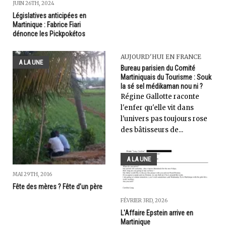
JUIN 26TH, 2024
Législatives anticipées en
Martinique : Fabrice Fiari
dénonce les Pickpokétos
AUJOURD'HUI EN FRANCE
A LA UNE
Bureau parisien du Comité
Martiniquais du Tourisme : Souk
la sé sel médikaman nou ni ?
Régine Gallotte raconte
l'enfer qu'elle vit dans
l'univers pas toujours rose
des bâtisseurs de...
A LA UNE
MAI 29TH, 2016
Fête des mères ? Fête d’un père
FÉVRIER 3RD, 2026
L'Affaire Epstein arrive en
Martinique