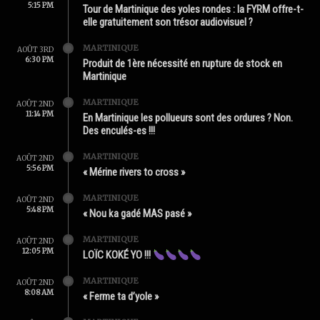
5:15 PM
Tour de Martinique des yoles rondes : la FYRM offre-t-
elle gratuitement son trésor audiovisuel ?
MARTINIQUE
AOÛT 3RD
6:30 PM
Produit de 1ère nécessité en rupture de stock en
Martinique
MARTINIQUE
AOÛT 2ND
11:14 PM
En Martinique les pollueurs sont des ordures ? Non.
Des enculés-es !!!
MARTINIQUE
AOÛT 2ND
5:56 PM
« Mérine rivers to cross »
MARTINIQUE
AOÛT 2ND
5:48 PM
« Nou ka gadé MAS pasé »
MARTINIQUE
AOÛT 2ND
12:05 PM
LOÏC KOKÉ YO !!!
MARTINIQUE
AOÛT 2ND
8:08 AM
« Ferme ta d’yole »