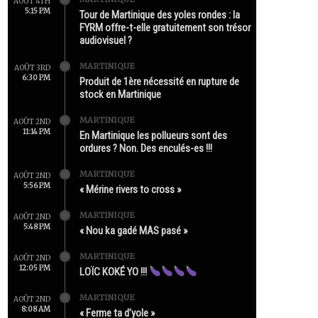
AOÛT 4TH
5:15 PM
Tour de Martinique des yoles rondes : la
FYRM offre-t-elle gratuitement son trésor
audiovisuel ?
MARTINIQUE
AOÛT 3RD
6:30 PM
Produit de 1ère nécessité en rupture de
stock en Martinique
MARTINIQUE
AOÛT 2ND
11:14 PM
En Martinique les pollueurs sont des
ordures ? Non. Des enculés-es !!!
MARTINIQUE
AOÛT 2ND
5:56 PM
« Mérine rivers to cross »
MARTINIQUE
AOÛT 2ND
5:48 PM
« Nou ka gadé MAS pasé »
MARTINIQUE
AOÛT 2ND
12:05 PM
LOÏC KOKÉ YO !!!
MARTINIQUE
AOÛT 2ND
8:08 AM
« Ferme ta d’yole »