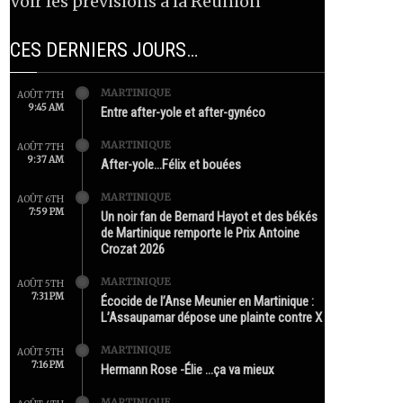
Voir les prévisions à la Réunion
CES DERNIERS JOURS…
MARTINIQUE
AOÛT 7TH
9:45 AM
Entre after-yole et after-gynéco
MARTINIQUE
AOÛT 7TH
9:37 AM
After-yole…Félix et bouées
MARTINIQUE
AOÛT 6TH
7:59 PM
Un noir fan de Bernard Hayot et des békés
de Martinique remporte le Prix Antoine
Crozat 2026
MARTINIQUE
AOÛT 5TH
7:31 PM
Écocide de l’Anse Meunier en Martinique :
L’Assaupamar dépose une plainte contre X
MARTINIQUE
AOÛT 5TH
7:16 PM
Hermann Rose -Élie …ça va mieux
MARTINIQUE