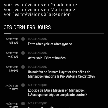
Voir les prévisions en Guadeloupe
Voir les prévisions en Martinique
Voir les prévisions à la Réunion
CES DERNIERS JOURS…
MARTINIQUE
AOÛT 7TH
9:45 AM
Entre after-yole et after-gynéco
MARTINIQUE
AOÛT 7TH
9:37 AM
After-yole…Félix et bouées
MARTINIQUE
AOÛT 6TH
7:59 PM
Un noir fan de Bernard Hayot et des békés de
Martinique remporte le Prix Antoine Crozat 2026
MARTINIQUE
AOÛT 5TH
7:31 PM
Écocide de l’Anse Meunier en Martinique :
L’Assaupamar dépose une plainte contre X
MARTINIQUE
AOÛT 5TH
7:16 PM