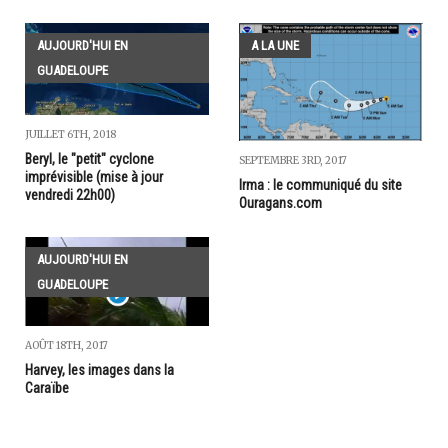
AUJOURD'HUI EN
A LA UNE
GUADELOUPE
JUILLET 6TH, 2018
Beryl, le "petit" cyclone
SEPTEMBRE 3RD, 2017
imprévisible (mise à jour
Irma : le communiqué du site
vendredi 22h00)
Ouragans.com
AUJOURD'HUI EN
GUADELOUPE
AOÛT 18TH, 2017
Harvey, les images dans la
Caraïbe