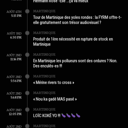
Hermann Rose -Élie …ça va mieux
MARTINIQUE
AOÛT 4TH
5:15 PM
Tour de Martinique des yoles rondes : la FYRM offre-t-
elle gratuitement son trésor audiovisuel ?
MARTINIQUE
AOÛT 3RD
6:30 PM
Produit de 1ère nécessité en rupture de stock en
Martinique
MARTINIQUE
AOÛT 2ND
11:14 PM
En Martinique les pollueurs sont des ordures ? Non.
Des enculés-es !!!
MARTINIQUE
AOÛT 2ND
5:56 PM
« Mérine rivers to cross »
MARTINIQUE
AOÛT 2ND
5:48 PM
« Nou ka gadé MAS pasé »
MARTINIQUE
AOÛT 2ND
12:05 PM
LOÏC KOKÉ YO !!!
MARTINIQUE
AOÛT 2ND