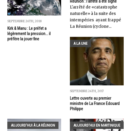
Réunion : l'arrêté a été signé
L'arrêté de «catastrophe
naturelle» à la suite des
intempéries ayant frappé
SEPTEMBRE 26TH, 2018
La Réunion (cyclone...
Kirk & Manu : Le préfet a
légèrement la pression... il
préfère la jouer fine
A LA UNE
SEPTEMBRE 24TH, 2017
Lettre ouverte au premier
ministre de La France Edouard
Philippe
AUJOURD'HUI À LA RÉUNION
AUJOURD'HUI EN MARTINIQUE