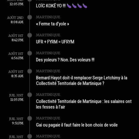
12:05 PM
LOÏC KOKÉ YO !!!
MARTINIQUE
AOÛT 2ND
8:08 AM
« Ferme ta d’yole »
MARTINIQUE
AOÛT 1ST
8:42 PM
UFR + FYRM = UFRYM
MARTINIQUE
AOÛT 1ST
6:56 PM
Des yoleurs ? Non. Des voleurs !!!
MARTINIQUE
AOÛT 1ST
8:35 AM
Bernard Hayot doit-il remplacer Serge Letchimy à la
Collectivité Territoriale de Martinique ?
MARTINIQUE
JUIL 31ST
11:05 PM
Collectivité Territoriale de Martinique : les salaires ont
les fesses à l’air
MARTINIQUE
JUIL 31ST
9:51 PM
Gai ou pagaie il faut faire le bon choix de voile
MARTINIQUE
JUIL 31ST