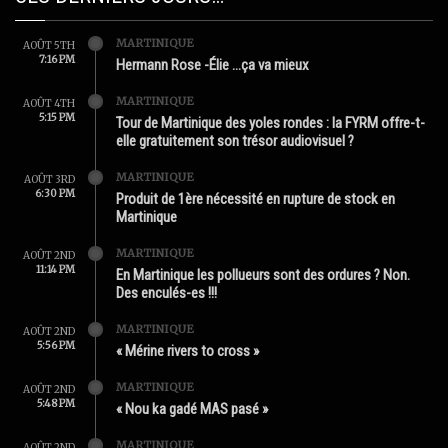
MARTINIQUE
AOÛT 5TH
7:16 PM
Hermann Rose -Élie …ça va mieux
MARTINIQUE
AOÛT 4TH
5:15 PM
Tour de Martinique des yoles rondes : la FYRM offre-t-
elle gratuitement son trésor audiovisuel ?
MARTINIQUE
AOÛT 3RD
6:30 PM
Produit de 1ère nécessité en rupture de stock en
Martinique
MARTINIQUE
AOÛT 2ND
11:14 PM
En Martinique les pollueurs sont des ordures ? Non.
Des enculés-es !!!
MARTINIQUE
AOÛT 2ND
5:56 PM
« Mérine rivers to cross »
MARTINIQUE
AOÛT 2ND
5:48 PM
« Nou ka gadé MAS pasé »
MARTINIQUE
AOÛT 2ND