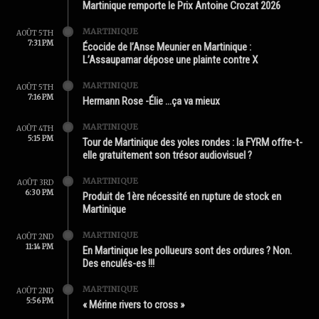
Martinique remporte le Prix Antoine Crozat 2026
MARTINIQUE
AOÛT 5TH
7:31 PM
Écocide de l’Anse Meunier en Martinique :
L’Assaupamar dépose une plainte contre X
MARTINIQUE
AOÛT 5TH
7:16 PM
Hermann Rose -Élie …ça va mieux
MARTINIQUE
AOÛT 4TH
5:15 PM
Tour de Martinique des yoles rondes : la FYRM offre-t-
elle gratuitement son trésor audiovisuel ?
MARTINIQUE
AOÛT 3RD
6:30 PM
Produit de 1ère nécessité en rupture de stock en
Martinique
MARTINIQUE
AOÛT 2ND
11:14 PM
En Martinique les pollueurs sont des ordures ? Non.
Des enculés-es !!!
MARTINIQUE
AOÛT 2ND
5:56 PM
« Mérine rivers to cross »