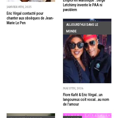
Emploi en Martinique : Serge
Letchimy invente le PAA ni
JANVIER 8TH, 2025
pwoblem
Eric Virgal contacté pour
chanter aux obsèques de Jean-
Marie Le Pen
AUJOURD'HUI DANS LE
MONDE
MAI 13TH, 2024
Flore Kafé & Eric Virgal...un
langoureux coït vocal...au nom
de l'amour