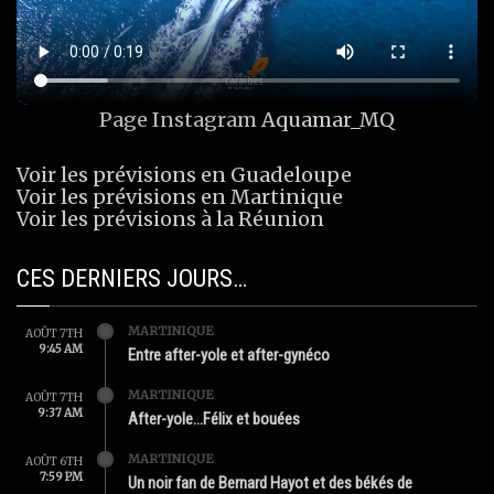
Page Instagram
Aquamar_MQ
Voir les prévisions en Guadeloupe
Voir les prévisions en Martinique
Voir les prévisions à la Réunion
CES DERNIERS JOURS…
MARTINIQUE
AOÛT 7TH
9:45 AM
Entre after-yole et after-gynéco
MARTINIQUE
AOÛT 7TH
9:37 AM
After-yole…Félix et bouées
MARTINIQUE
AOÛT 6TH
7:59 PM
Un noir fan de Bernard Hayot et des békés de