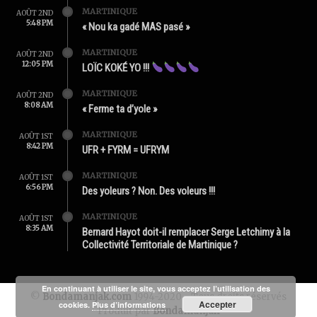
MARTINIQUE
AOÛT 2ND
5:48 PM
« Nou ka gadé MAS pasé »
MARTINIQUE
AOÛT 2ND
12:05 PM
LOÏC KOKÉ YO !!!
MARTINIQUE
AOÛT 2ND
8:08 AM
« Ferme ta d’yole »
MARTINIQUE
AOÛT 1ST
8:42 PM
UFR + FYRM = UFRYM
MARTINIQUE
AOÛT 1ST
6:56 PM
Des yoleurs ? Non. Des voleurs !!!
MARTINIQUE
AOÛT 1ST
8:35 AM
Bernard Hayot doit-il remplacer Serge Letchimy à la
Collectivité Territoriale de Martinique ?
En continuant à utiliser le site, vous acceptez l’utilisation des
©
Bondamanjak.com
1994-2020 - Tous droits réservés
Accepter
cookies.
Plus d’informations
Produit par
Bondamanjak