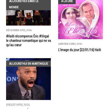
AUJOURD'HUI DANS LE
A LA UNE
MONDE
DÉCEMBRE 4TH, 2014
#Haïti récompense Éric #Virgal
le chanteur romantique qui ne va
JANVIER 22ND, 2016
qu'au cœur
L'image du jour [22/01/16] Haïti
AUJOURD'HUI EN MARTINIQUE
JUILLET 16TH, 2024