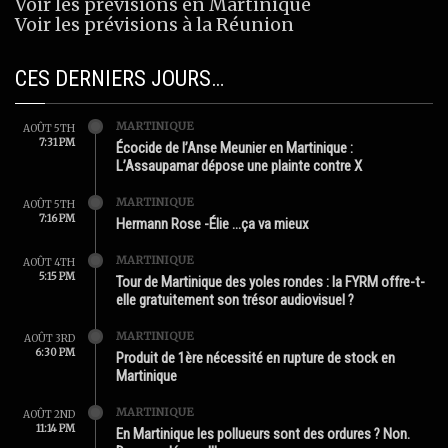
Voir les prévisions en Martinique
Voir les prévisions à la Réunion
CES DERNIERS JOURS…
MARTINIQUE
AOÛT 5TH
7:31 PM
Écocide de l’Anse Meunier en Martinique :
L’Assaupamar dépose une plainte contre X
MARTINIQUE
AOÛT 5TH
7:16 PM
Hermann Rose -Élie …ça va mieux
MARTINIQUE
AOÛT 4TH
5:15 PM
Tour de Martinique des yoles rondes : la FYRM offre-t-
elle gratuitement son trésor audiovisuel ?
MARTINIQUE
AOÛT 3RD
6:30 PM
Produit de 1ère nécessité en rupture de stock en
Martinique
MARTINIQUE
AOÛT 2ND
11:14 PM
En Martinique les pollueurs sont des ordures ? Non.