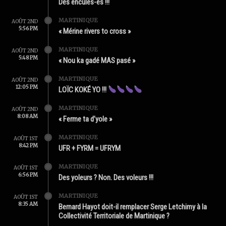
Des enculés-es !!!
MARTINIQUE
AOÛT 2ND
5:56 PM
« Mérine rivers to cross »
MARTINIQUE
AOÛT 2ND
5:48 PM
« Nou ka gadé MAS pasé »
MARTINIQUE
AOÛT 2ND
12:05 PM
LOÏC KOKÉ YO !!!
MARTINIQUE
AOÛT 2ND
8:08 AM
« Ferme ta d’yole »
MARTINIQUE
AOÛT 1ST
8:42 PM
UFR + FYRM = UFRYM
MARTINIQUE
AOÛT 1ST
6:56 PM
Des yoleurs ? Non. Des voleurs !!!
MARTINIQUE
AOÛT 1ST
8:35 AM
Bernard Hayot doit-il remplacer Serge Letchimy à la
Collectivité Territoriale de Martinique ?